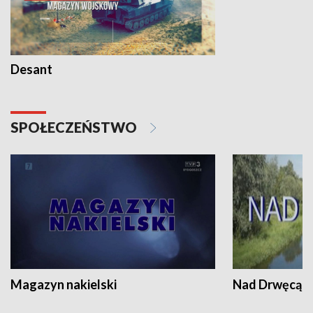
Desant
SPOŁECZEŃSTWO
Magazyn nakielski
Nad Drwęcą