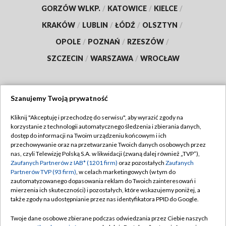
GORZÓW WLKP.
/
KATOWICE
/
KIELCE
/
KRAKÓW
/
LUBLIN
/
ŁÓDŹ
/
OLSZTYN
/
OPOLE
/
POZNAŃ
/
RZESZÓW
/
SZCZECIN
/
WARSZAWA
/
WROCŁAW
Szanujemy Twoją prywatność
Dołącz do nas:
Kliknij "Akceptuję i przechodzę do serwisu", aby wyrazić zgody na
korzystanie z technologii automatycznego śledzenia i zbierania danych,
TVP
dostęp do informacji na Twoim urządzeniu końcowym i ich
Abonament TVP
przechowywanie oraz na przetwarzanie Twoich danych osobowych przez
Regulamin TVP
nas, czyli Telewizję Polską S.A. w likwidacji (zwaną dalej również „TVP”),
Emisja w TVP
Zaufanych Partnerów z IAB* (1201 firm)
oraz pozostałych
Zaufanych
Polityka prywatności
Partnerów TVP (93 firm)
, w celach marketingowych (w tym do
Centrum informacji TVP
Moje zgody
zautomatyzowanego dopasowania reklam do Twoich zainteresowań i
mierzenia ich skuteczności) i pozostałych, które wskazujemy poniżej, a
Naziemna Telewizja Cyfrowa
Pomoc
także zgody na udostępnianie przez nas identyfikatora PPID do Google.
Sklep TVP
Biuro reklamy
Twoje dane osobowe zbierane podczas odwiedzania przez Ciebie naszych
Rada Programowa