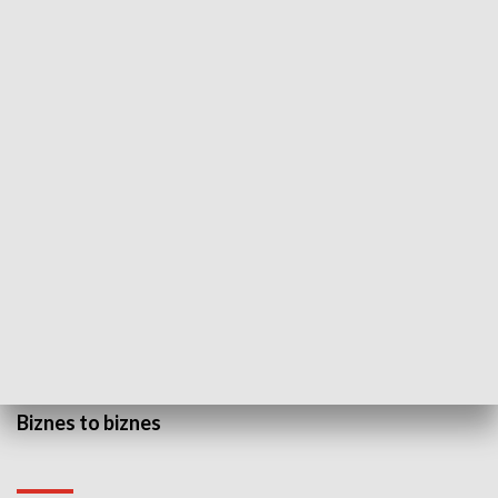
WYPOCZYNEK I REKREACJA
Studio lato
GOSPODARKA
Biznes to biznes