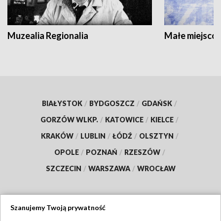
Muzealia Regionalia
Małe miejscow
BIAŁYSTOK
/
BYDGOSZCZ
/
GDAŃSK
/
GORZÓW WLKP.
/
KATOWICE
/
KIELCE
/
KRAKÓW
/
LUBLIN
/
ŁÓDŹ
/
OLSZTYN
/
OPOLE
/
POZNAŃ
/
RZESZÓW
/
SZCZECIN
/
WARSZAWA
/
WROCŁAW
Szanujemy Twoją prywatność
Dołącz do nas: