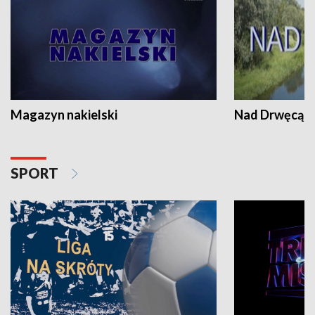
Magazyn nakielski
Nad Drwęcą
SPORT