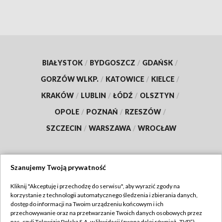
BIAŁYSTOK
/
BYDGOSZCZ
/
GDAŃSK
/
GORZÓW WLKP.
/
KATOWICE
/
KIELCE
/
KRAKÓW
/
LUBLIN
/
ŁÓDŹ
/
OLSZTYN
/
OPOLE
/
POZNAŃ
/
RZESZÓW
/
SZCZECIN
/
WARSZAWA
/
WROCŁAW
Szanujemy Twoją prywatność
Dołącz do nas:
Kliknij "Akceptuję i przechodzę do serwisu", aby wyrazić zgody na
korzystanie z technologii automatycznego śledzenia i zbierania danych,
TVP
dostęp do informacji na Twoim urządzeniu końcowym i ich
Abonament TVP
przechowywanie oraz na przetwarzanie Twoich danych osobowych przez
Regulamin TVP
nas, czyli Telewizję Polską S.A. w likwidacji (zwaną dalej również „TVP”),