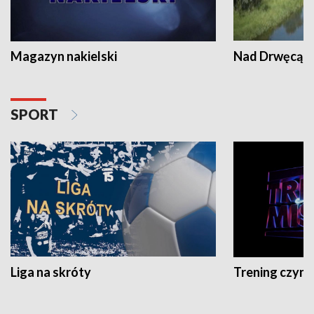
Magazyn nakielski
Nad Drwęcą
SPORT
Liga na skróty
Trening czyni 