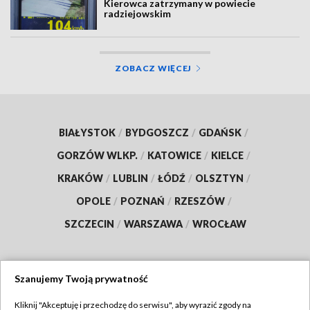
Kierowca zatrzymany w powiecie
radziejowskim
ZOBACZ WIĘCEJ
BIAŁYSTOK
/
BYDGOSZCZ
/
GDAŃSK
/
GORZÓW WLKP.
/
KATOWICE
/
KIELCE
/
KRAKÓW
/
LUBLIN
/
ŁÓDŹ
/
OLSZTYN
/
OPOLE
/
POZNAŃ
/
RZESZÓW
/
SZCZECIN
/
WARSZAWA
/
WROCŁAW
Szanujemy Twoją prywatność
Dołącz do nas:
Kliknij "Akceptuję i przechodzę do serwisu", aby wyrazić zgody na