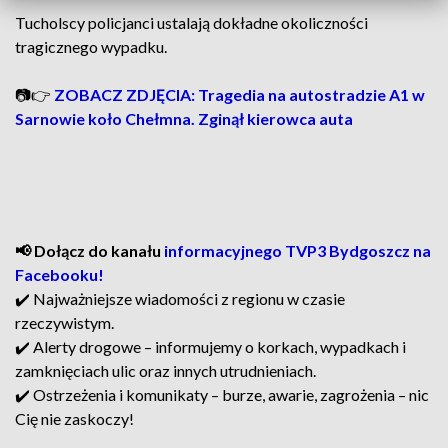
Tucholscy policjanci ustalają dokładne okoliczności
tragicznego wypadku.
📷👉
ZOBACZ ZDJĘCIA: Tragedia na autostradzie A1 w
Sarnowie koło Chełmna. Zginął kierowca auta
📢 Dołącz do kanału
informacyjnego TVP3 Bydgoszcz na
Facebooku!
✔️ Najważniejsze wiadomości z regionu w czasie
rzeczywistym.
✔️ Alerty drogowe – informujemy o korkach, wypadkach i
zamknięciach ulic oraz innych utrudnieniach.
✔️ Ostrzeżenia i komunikaty – burze, awarie, zagrożenia – nic
Cię nie zaskoczy!