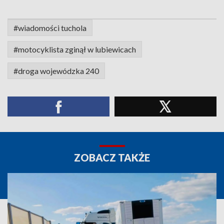
#wiadomości tuchola
#motocyklista zginął w lubiewicach
#droga wojewódzka 240
ZOBACZ TAKŻE