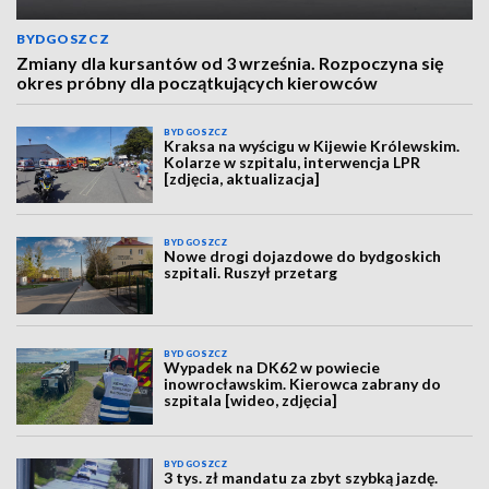
BYDGOSZCZ
Zmiany dla kursantów od 3 września. Rozpoczyna się
okres próbny dla początkujących kierowców
BYDGOSZCZ
Kraksa na wyścigu w Kijewie Królewskim.
Kolarze w szpitalu, interwencja LPR
[zdjęcia, aktualizacja]
BYDGOSZCZ
Nowe drogi dojazdowe do bydgoskich
szpitali. Ruszył przetarg
BYDGOSZCZ
Wypadek na DK62 w powiecie
inowrocławskim. Kierowca zabrany do
szpitala [wideo, zdjęcia]
BYDGOSZCZ
3 tys. zł mandatu za zbyt szybką jazdę.