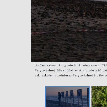
Na Centralnym Poligonie Sił Powietrznych (CP
Terytorialnej. Blisko 230 terytorialsów z 82 
cykl szkolenia żołnierza Terytorialnej Służby