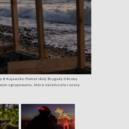
rzy 8 Kujawsko-Pomorskiej Brygady Obrony
iowym zgrupowaniu, które zwieńczyło roczny