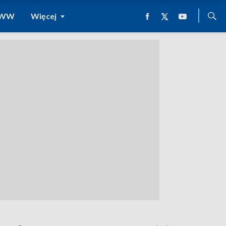
 WWW
Więcej