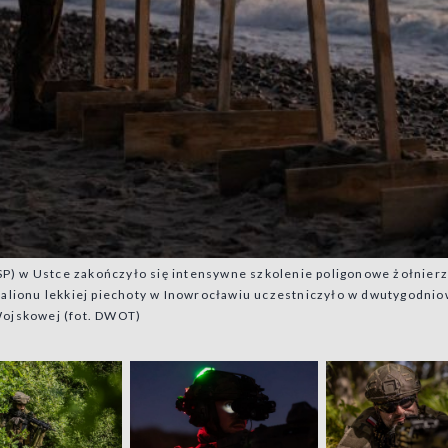
SP) w Ustce zakończyło się intensywne szkolenie poligonowe żołnie
batalionu lekkiej piechoty w Inowrocławiu uczestniczyło w dwutygodn
 Wojskowej (fot. DWOT)