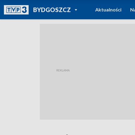
POWRÓT DO
BYDGOSZCZ
Aktualności
N
TVP REGIONY