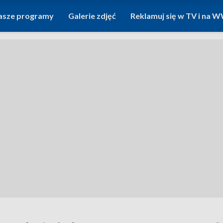
asze programy
Galerie zdjęć
Reklamuj się w TV i na