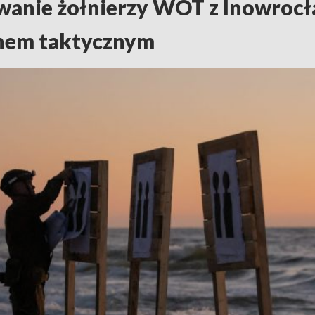
wanie żołnierzy WOT z Inowrocł
nem taktycznym