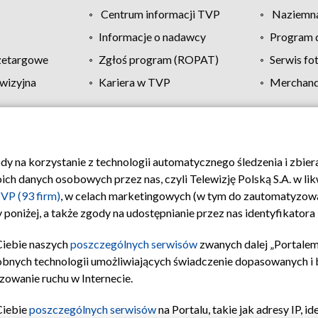
Centrum informacji TVP
Naziemna
Informacje o nadawcy
Program d
zetargowe
Zgłoś program (ROPAT)
Serwis fo
wizyjna
Kariera w TVP
Merchandi
Polityka prywatności
Moje zgody
Pomoc
Biuro re
ody na korzystanie z technologii automatycznego śledzenia i zbie
 danych osobowych przez nas, czyli Telewizję Polską S.A. w likw
VP (93 firm)
, w celach marketingowych (w tym do zautomatyzow
 poniżej, a także zgody na udostępnianie przez nas identyfikator
Ciebie naszych
poszczególnych serwisów
zwanych dalej „Portalem
obnych technologii umożliwiających świadczenie dopasowanych i be
zowanie ruchu w Internecie.
Ciebie
poszczególnych serwisów
na Portalu, takie jak adresy IP, 