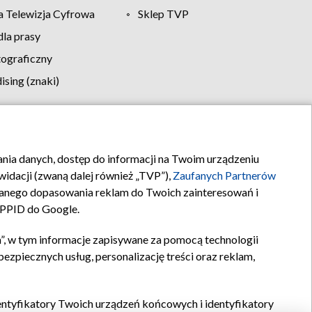
 Telewizja Cyfrowa
Sklep TVP
la prasy
tograficzny
sing (znaki)
klamy
Kontakt
rania danych, dostęp do informacji na Twoim urządzeniu
idacji (zwaną dalej również „TVP”),
Zaufanych Partnerów
anego dopasowania reklam do Twoich zainteresowań i
a PPID do Google.
”, w tym informacje zapisywane za pomocą technologii
zpiecznych usług, personalizację treści oraz reklam,
identyfikatory Twoich urządzeń końcowych i identyfikatory