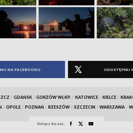
NIJ NA FACEBOOKU
UDOSTĘPNIJ 
SZCZ
/
GDAŃSK
/
GORZÓW WLKP.
/
KATOWICE
/
KIELCE
/
KRA
N
/
OPOLE
/
POZNAŃ
/
RZESZÓW
/
SZCZECIN
/
WARSZAWA
/
W
Dołącz do nas: