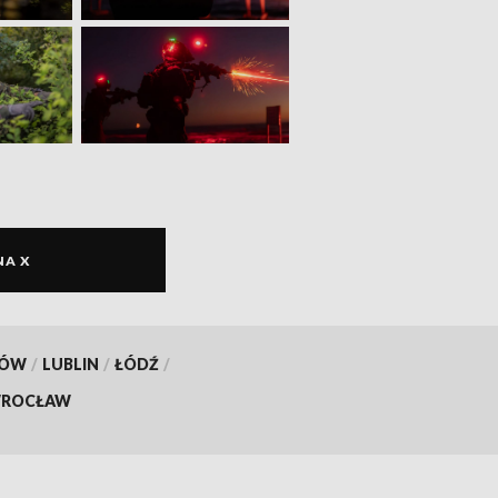
NA X
KÓW
/
LUBLIN
/
ŁÓDŹ
/
ROCŁAW