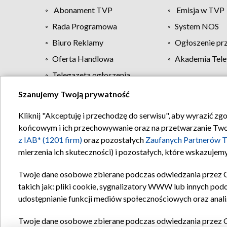
Abonament TVP
Emisja w TVP
Rada Programowa
System NOS
Biuro Reklamy
Ogłoszenie pr
Oferta Handlowa
Akademia Tele
Telegazeta ogłoszenia
Szanujemy Twoją prywatność
Regulamin TVP
Kliknij "Akceptuję i przechodzę do serwisu", aby wyrazić zg
końcowym i ich przechowywanie oraz na przetwarzanie Twoich
z IAB* (1201 firm)
oraz pozostałych
Zaufanych Partnerów T
mierzenia ich skuteczności) i pozostałych, które wskazujemy
Twoje dane osobowe zbierane podczas odwiedzania przez 
takich jak: pliki cookie, sygnalizatory WWW lub innych pod
udostępnianie funkcji mediów społecznościowych oraz anali
Twoje dane osobowe zbierane podczas odwiedzania przez 