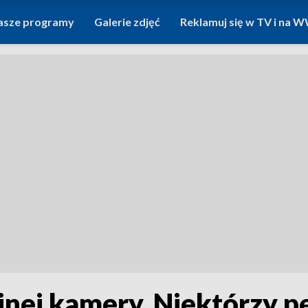
asze programy
Galerie zdjęć
Reklamuj się w TV i na
yjnej kamery. Niektórzy p