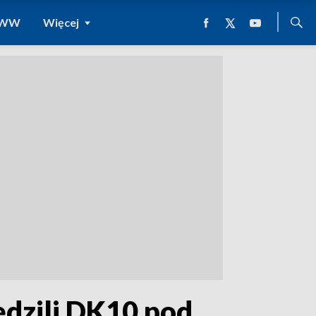
 WWW
Więcej
ędzili DK10 pod