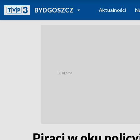
POWRÓT DO
BYDGOSZCZ
Aktualności
N
TVP REGIONY
Piraci w oku polic