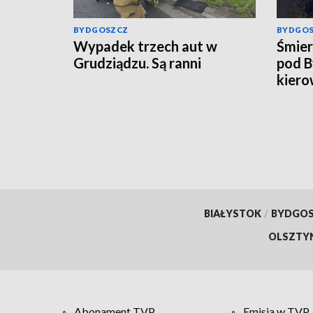
BYDGOSZCZ
BYDGO
Wypadek trzech aut w
Śmier
Grudziądzu. Są ranni
pod B
kiero
BIAŁYSTOK
/
BYDGO
OLSZTY
Abonament TVP
Emisja w TVP