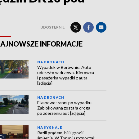
UDOSTĘPNIJ:
AJNOWSZE INFORMACJE
NA DROGACH
Wypadek w Borównie. Auto
uderzyło w drzewo. Kierowca
i pasażerka wypadki z auta
[zdjęcia]
NA DROGACH
Elzanowo: ranni po wypadku.
Zablokowana została droga
po zderzeniu aut [zdjęcia]
NA SYGNALE
Razili prądem, bili i grozili
śmiercią. W Toruniu rozpoczął