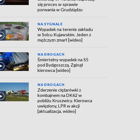
się proces w sprawie
porwania w Grudziądzu
NA SYGNALE
Wypadek na terenie zakładu
w Solcu Kujawskim. Jeden z
mężczyzn zmarł [wideo]
NA DROGACH
Śmiertelny wypadek na S5
pod Bydgoszczą. Zginął
kierowca [wideo]
NA DROGACH
Zderzenie ciężarówki z
kombajnem na DK62 w
pobliżu Kruszwicy. Kierowca
uwięziony, LPR w akcji
[aktualizacja, wideo]