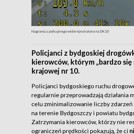
Nagrania z policyjnego widerejestratora na DK10
Policjanci z bydgoskiej drogów
kierowców, którym „bardzo się 
krajowej nr 10.
Policjanci bydgoskiego ruchu drogo
regularnie przeprowadzają działania m
celu zminimalizowanie liczby zdarze
na terenie Bydgoszczy i powiatu bydg
Zatrzymania kierowców, którzy nie re
ograniczeń prędkości pokazują, że ci
n