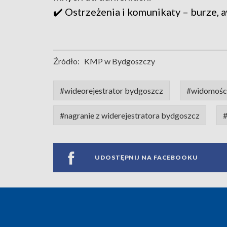
✔️ Ostrzeżenia i komunikaty – burze, a
Źródło:
KMP w Bydgoszczy
#wideorejestrator bydgoszcz
#widomośc
#nagranie z widerejestratora bydgoszcz
#
UDOSTĘPNIJ NA FACEBOOKU