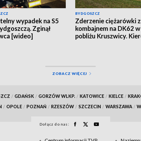
SZCZ
BYDGOSZCZ
telny wypadek na S5
Zderzenie ciężarówki z
ydgoszczą. Zginął
kombajnem na DK62 w
wca [wideo]
pobliżu Kruszwicy. Kie
uwięziony, LPR w akcji
[aktualizacja, wideo]
ZOBACZ WIĘCEJ
SZCZ
/
GDAŃSK
/
GORZÓW WLKP.
/
KATOWICE
/
KIELCE
/
KRA
N
/
OPOLE
/
POZNAŃ
/
RZESZÓW
/
SZCZECIN
/
WARSZAWA
/
W
Dołącz do nas:
Centrum informacji TVP
Naziemna