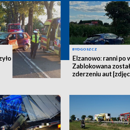
BYDGOSZCZ
zyło
Elzanowo: ranni po
Zablokowana został
zderzeniu aut [zdjęc