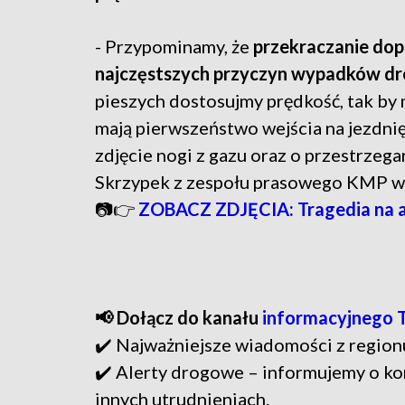
- Przypominamy, że
przekraczanie dopu
najczęstszych przyczyn wypadków d
pieszych dostosujmy prędkość, tak by
mają pierwszeństwo wejścia na jezdnię
zdjęcie nogi z gazu oraz o przestrzega
Skrzypek z zespołu prasowego KMP w
📷👉
ZOBACZ ZDJĘCIA: Tragedia na a
📢 Dołącz do kanału
informacyjnego 
✔️ Najważniejsze wiadomości z region
✔️ Alerty drogowe – informujemy o ko
innych utrudnieniach.