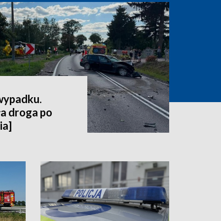
 wypadku.
a droga po
ia]