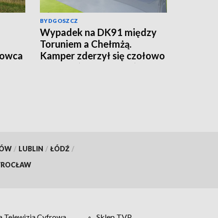
BYDGOSZCZ
Wypadek na DK91 między
Toruniem a Chełmżą.
rowca
Kamper zderzył się czołowo
z autem (aktualizacja)
KÓW
/
LUBLIN
/
ŁÓDŹ
/
ROCŁAW
 Telewizja Cyfrowa
Sklep TVP