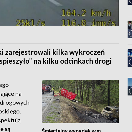
ki zarejestrowali kilka wykroczeń
spieszyło” na kilku odcinkach drogi
wego
ające na
ń drogowych
oskiego.
spektują
ie są
Śmiertelny wypadek w m.