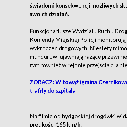
świadomi konsekwencji możliwych s
swoich działań.
Funkcjonariusze Wydziału Ruchu Dr
Komendy Miejskiej Policji monitorują 
wykroczeń drogowych. Niestety mimo r
mundurowi ujawniają rażące przewinie
tym również w rejonie przejścia dla pi
ZOBACZ: Witowąż (gmina Czernikowo
trafiły do szpitala
Na filmie od bydgoskiej drogówki widać
prędkości 165 km/h.