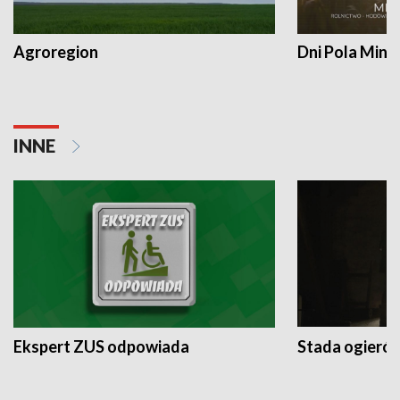
Agroregion
Dni Pola Min
INNE
Ekspert ZUS odpowiada
Stada ogieró