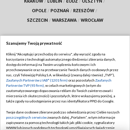
KRAKÓW
/
LUBLIN
/
ŁÓDŹ
/
OLSZTYN
/
OPOLE
/
POZNAŃ
/
RZESZÓW
/
SZCZECIN
/
WARSZAWA
/
WROCŁAW
Szanujemy Twoją prywatność
Dołącz do nas:
Kliknij "Akceptuję i przechodzę do serwisu", aby wyrazić zgody na
korzystanie z technologii automatycznego śledzenia i zbierania danych,
TVP
dostęp do informacji na Twoim urządzeniu końcowym i ich
Abonament TVP
przechowywanie oraz na przetwarzanie Twoich danych osobowych przez
Regulamin TVP
nas, czyli Telewizję Polską S.A. w likwidacji (zwaną dalej również „TVP”),
Emisja w TVP
Polityka prywatności
Zaufanych Partnerów z IAB* (1201 firm)
oraz pozostałych
Zaufanych
Partnerów TVP (93 firm)
, w celach marketingowych (w tym do
Centrum informacji TVP
Moje zgody
zautomatyzowanego dopasowania reklam do Twoich zainteresowań i
mierzenia ich skuteczności) i pozostałych, które wskazujemy poniżej, a
Naziemna Telewizja Cyfrowa
Pomoc
także zgody na udostępnianie przez nas identyfikatora PPID do Google.
Sklep TVP
Biuro reklamy
Twoje dane osobowe zbierane podczas odwiedzania przez Ciebie naszych
Rada Programowa
Kontakt
poszczególnych serwisów
zwanych dalej „Portalem”, w tym informacje
zapisywane za pomocą technologii takich jak: pliki cookie, sygnalizatory
System NOS
WWW lub innych podobnych technologii umożliwiających świadczenie