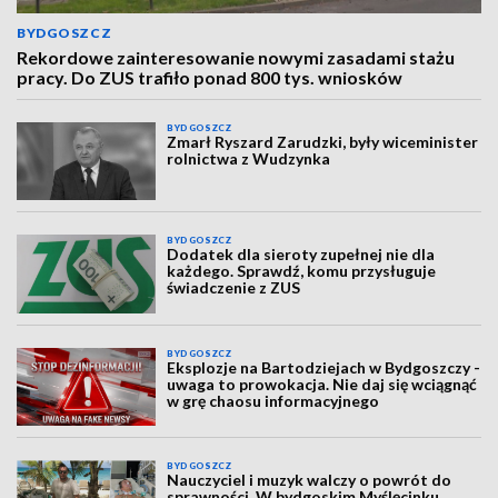
BYDGOSZCZ
Rekordowe zainteresowanie nowymi zasadami stażu
pracy. Do ZUS trafiło ponad 800 tys. wniosków
BYDGOSZCZ
Zmarł Ryszard Zarudzki, były wiceminister
rolnictwa z Wudzynka
BYDGOSZCZ
Dodatek dla sieroty zupełnej nie dla
każdego. Sprawdź, komu przysługuje
świadczenie z ZUS
BYDGOSZCZ
Eksplozje na Bartodziejach w Bydgoszczy -
uwaga to prowokacja. Nie daj się wciągnąć
w grę chaosu informacyjnego
BYDGOSZCZ
Nauczyciel i muzyk walczy o powrót do
sprawności. W bydgoskim Myślęcinku