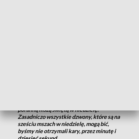
rzecznik urzędu.
ZOBACZ: Cykl „pokochaj Grudziądz”
Od tej pory w
parafii
zamiast dwóch dzwonów bije
jeden,
najmniejszy.
Skrócono także czas bicia – z pięciu do trzech
minut. To jednak nie wystarczyło. W
czerwcu
tego roku do
urzędu wpłynął kolejny donos, a sprawa została skierowana
do
Wojewódzkiego Inspektoratu Ochrony Środowiska.
Według sugestii, bo to na razie są tylko
sugestie, zobowiązano nas do
wyeliminowania bicia dzwonu przed
poranną mszą świętą w niedzielę.
Zasadniczo wszystkie dzwony, które są na
sześciu mszach w niedzielę, mogą bić,
byśmy nie otrzymali kary, przez minutę i
dziesięć sekund