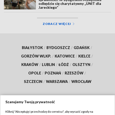
odbędzie się charytatywny „UNIT dla
Jareckiego”
ZOBACZ WIĘCEJ
BIAŁYSTOK
/
BYDGOSZCZ
/
GDAŃSK
/
GORZÓW WLKP.
/
KATOWICE
/
KIELCE
/
KRAKÓW
/
LUBLIN
/
ŁÓDŹ
/
OLSZTYN
/
OPOLE
/
POZNAŃ
/
RZESZÓW
/
SZCZECIN
/
WARSZAWA
/
WROCŁAW
Szanujemy Twoją prywatność
Dołącz do nas:
Kliknij "Akceptuję i przechodzę do serwisu", aby wyrazić zgody na