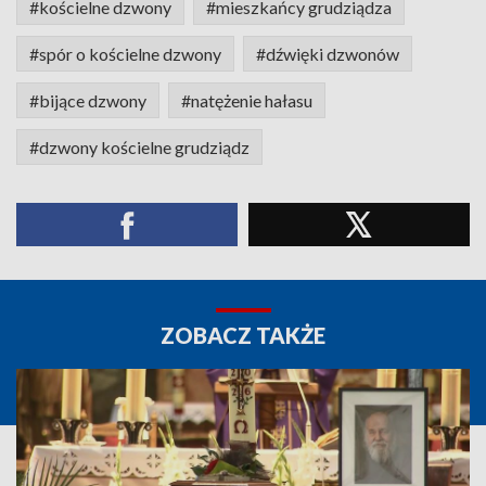
#kościelne dzwony
#mieszkańcy grudziądza
#spór o kościelne dzwony
#dźwięki dzwonów
#bijące dzwony
#natężenie hałasu
#dzwony kościelne grudziądz
ZOBACZ TAKŻE