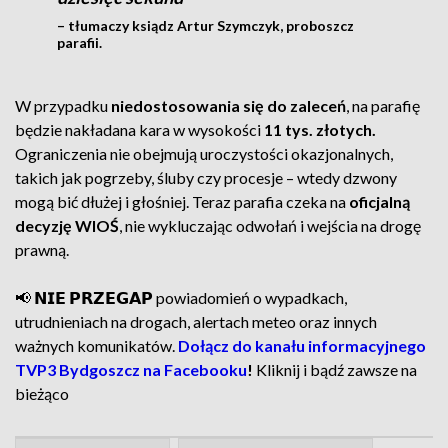
– tłumaczy ksiądz Artur Szymczyk, proboszcz
parafii.
W przypadku
niedostosowania się do zaleceń
, na parafię
będzie nakładana kara w wysokości
11 tys. złotych.
Ograniczenia nie obejmują uroczystości okazjonalnych,
takich jak pogrzeby, śluby czy procesje – wtedy dzwony
mogą bić dłużej i głośniej. Teraz parafia czeka na
oficjalną
decyzję WIOŚ
, nie wykluczając odwołań i wejścia na drogę
prawną.
📢 𝗡𝗜𝗘 𝗣𝗥𝗭𝗘𝗚𝗔𝗣 powiadomień o wypadkach,
utrudnieniach na drogach, alertach meteo oraz innych
ważnych komunikatów.
Dołącz do kanału informacyjnego
TVP3 Bydgoszcz na Facebooku
!
Kliknij i bądź zawsze na
bieżąco