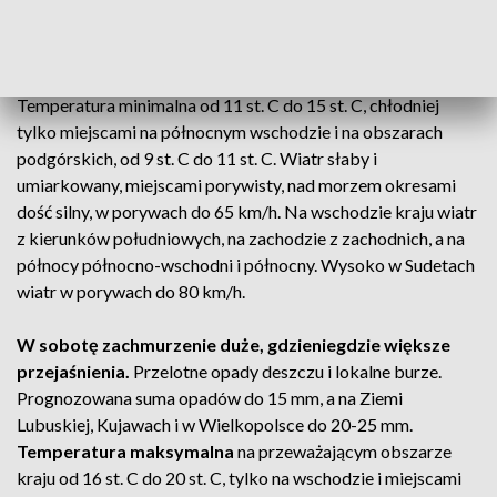
Polski do 20-25 mm. Na północy nad ranem możliwe mgły
ograniczające widzialność do 500 m.
Temperatura minimalna od 11 st. C do 15 st. C, chłodniej
tylko miejscami na północnym wschodzie i na obszarach
podgórskich, od 9 st. C do 11 st. C. Wiatr słaby i
umiarkowany, miejscami porywisty, nad morzem okresami
dość silny, w porywach do 65 km/h. Na wschodzie kraju wiatr
z kierunków południowych, na zachodzie z zachodnich, a na
północy północno-wschodni i północny. Wysoko w Sudetach
wiatr w porywach do 80 km/h.
W sobotę zachmurzenie duże, gdzieniegdzie większe
przejaśnienia.
Przelotne opady deszczu i lokalne burze.
Prognozowana suma opadów do 15 mm, a na Ziemi
Lubuskiej, Kujawach i w Wielkopolsce do 20-25 mm.
Temperatura maksymalna
na przeważającym obszarze
kraju od 16 st. C do 20 st. C, tylko na wschodzie i miejscami