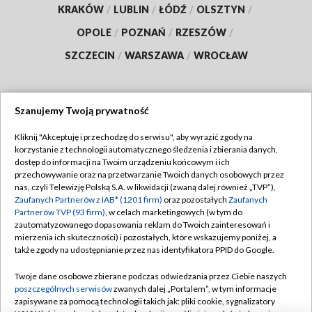
KRAKÓW
/
LUBLIN
/
ŁÓDŹ
/
OLSZTYN
/
OPOLE
/
POZNAŃ
/
RZESZÓW
/
SZCZECIN
/
WARSZAWA
/
WROCŁAW
Szanujemy Twoją prywatność
Dołącz do nas:
Kliknij "Akceptuję i przechodzę do serwisu", aby wyrazić zgody na
korzystanie z technologii automatycznego śledzenia i zbierania danych,
TVP
dostęp do informacji na Twoim urządzeniu końcowym i ich
Abonament TVP
przechowywanie oraz na przetwarzanie Twoich danych osobowych przez
Regulamin TVP
nas, czyli Telewizję Polską S.A. w likwidacji (zwaną dalej również „TVP”),
Emisja w TVP
Polityka prywatności
Zaufanych Partnerów z IAB* (1201 firm)
oraz pozostałych
Zaufanych
Partnerów TVP (93 firm)
, w celach marketingowych (w tym do
Centrum informacji TVP
Moje zgody
zautomatyzowanego dopasowania reklam do Twoich zainteresowań i
mierzenia ich skuteczności) i pozostałych, które wskazujemy poniżej, a
Naziemna Telewizja Cyfrowa
Pomoc
także zgody na udostępnianie przez nas identyfikatora PPID do Google.
Sklep TVP
Biuro reklamy
Twoje dane osobowe zbierane podczas odwiedzania przez Ciebie naszych
Rada Programowa
Kontakt
poszczególnych serwisów
zwanych dalej „Portalem”, w tym informacje
zapisywane za pomocą technologii takich jak: pliki cookie, sygnalizatory
System NOS