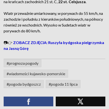
na krańcach zachodnich 21 st. C,
22 st. Celsjusza
.
Wiatr przeważnie umiarkowany, w porywach do 55 km/h, na
zachodzie i południu z kierunków południowych, na północy
również ze wschodnich. Wysoko w Sudetach wiatr w
porywach do 80 km/h.
📷👉
ZOBACZ ZDJĘCIA: Ruszyła bydgoska pielgrzymka
na Jasną Górę
#prognoza pogody
#wiadomości kujawsko-pomorskie
#pogoda bydgoszcz
#pogoda 11 lipca