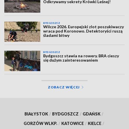
Odkrywamy sekrety Krówki Leśnej!
BYDGOSZCZ
Wilcze 2026. Europejski zlot poszukiwaczy
wraca pod Koronowo. Detektoryści ruszą
śladami bitwy
BYDGOSZCZ
Bydgoszcz stawia na rowery. BRA cieszy
się dużym zainteresowaniem
ZOBACZ WIĘCEJ
BIAŁYSTOK
/
BYDGOSZCZ
/
GDAŃSK
/
GORZÓW WLKP.
/
KATOWICE
/
KIELCE
/