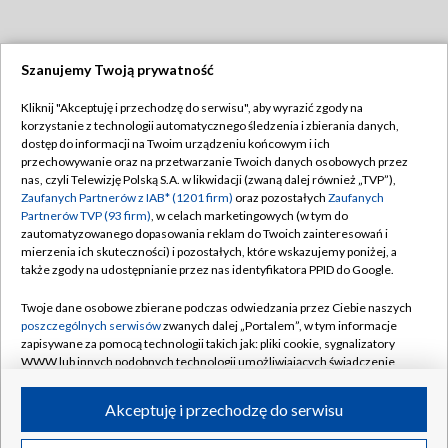
Szanujemy Twoją prywatność
Dołącz do nas:
Kliknij "Akceptuję i przechodzę do serwisu", aby wyrazić zgody na
korzystanie z technologii automatycznego śledzenia i zbierania danych,
TVP
dostęp do informacji na Twoim urządzeniu końcowym i ich
Abonament TVP
przechowywanie oraz na przetwarzanie Twoich danych osobowych przez
Regulamin TVP
nas, czyli Telewizję Polską S.A. w likwidacji (zwaną dalej również „TVP”),
Emisja w TVP
Polityka prywatności
Zaufanych Partnerów z IAB* (1201 firm)
oraz pozostałych
Zaufanych
Partnerów TVP (93 firm)
, w celach marketingowych (w tym do
Centrum informacji TVP
Moje zgody
zautomatyzowanego dopasowania reklam do Twoich zainteresowań i
mierzenia ich skuteczności) i pozostałych, które wskazujemy poniżej, a
Naziemna Telewizja Cyfrowa
Pomoc
także zgody na udostępnianie przez nas identyfikatora PPID do Google.
Sklep TVP
Biuro reklamy
Twoje dane osobowe zbierane podczas odwiedzania przez Ciebie naszych
Rada Programowa
Kontakt
poszczególnych serwisów
zwanych dalej „Portalem”, w tym informacje
zapisywane za pomocą technologii takich jak: pliki cookie, sygnalizatory
System NOS
WWW lub innych podobnych technologii umożliwiających świadczenie
dopasowanych i bezpiecznych usług, personalizację treści oraz reklam,
Informacje o nadawcy
Kanały
udostępnianie funkcji mediów społecznościowych oraz analizowanie
Akceptuję i przechodzę do serwisu
ruchu w Internecie.
Program dla prasy
©2026 Telewizja Polska S.A. w likwidacji