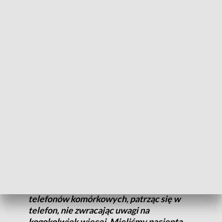
na SOR Dziecięcego Szpitala Klinicznego przy ul. Żwirki i
Wigury,
połowa doznała urazów podczas jazdy na
hulajnogach i rowerach.
ZOBACZ: Wypadek na hulajnodze w Świeciu. Lądował
śmigłowiec LPR. Policja zabiera głos [zdjęcia]
Konsultant wojewódzki ds. chirurgii dziecięcej
dr hab.
Przemysław Wolak
przyznał, że
lekarze nie nadążają
z
leczeniem skutków takich urazów.
Dziecko spada z hulajnogi, leci twarzą w
asfalt. Mamy złamania żuchwy, urazy
klatki piersiowej, jamy brzusznej. Dzieci
często jeżdżą na hulajnogach i używają
telefonów komórkowych, patrząc się w
telefon, nie zwracając uwagi na
kogokolwiek więcej. Mieliśmy pacjenta,