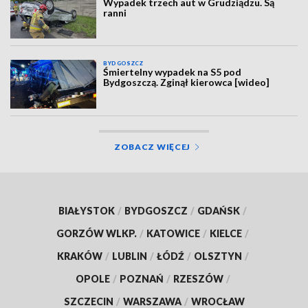
Wypadek trzech aut w Grudziądzu. Są
ranni
BYDGOSZCZ
Śmiertelny wypadek na S5 pod
Bydgoszczą. Zginął kierowca [wideo]
ZOBACZ WIĘCEJ
BIAŁYSTOK
/
BYDGOSZCZ
/
GDAŃSK
/
GORZÓW WLKP.
/
KATOWICE
/
KIELCE
/
KRAKÓW
/
LUBLIN
/
ŁÓDŹ
/
OLSZTYN
/
OPOLE
/
POZNAŃ
/
RZESZÓW
/
SZCZECIN
/
WARSZAWA
/
WROCŁAW