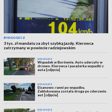
BYDGOSZCZ
3 tys. zł mandatu za zbyt szybką jazdę. Kierowca
zatrzymany w powiecie radziejowskim
BYDGOSZCZ
Wypadek w Borównie. Auto uderzyło w
drzewo. Kierowca i pasażerka wypadki z
auta [zdjęcia]
BYDGOSZCZ
Elzanowo: ranni po wypadku.
Zablokowana została droga po zderzeniu
aut [zdjęcia]
BYDGOSZCZ