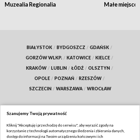
Muzealia Regionalia
Małe miejscow
BIAŁYSTOK
/
BYDGOSZCZ
/
GDAŃSK
/
GORZÓW WLKP.
/
KATOWICE
/
KIELCE
/
KRAKÓW
/
LUBLIN
/
ŁÓDŹ
/
OLSZTYN
/
OPOLE
/
POZNAŃ
/
RZESZÓW
/
SZCZECIN
/
WARSZAWA
/
WROCŁAW
Szanujemy Twoją prywatność
Dołącz do nas:
Kliknij "Akceptuję i przechodzę do serwisu", aby wyrazić zgody na
korzystanie z technologii automatycznego śledzenia i zbierania danych,
TVP
dostęp do informacji na Twoim urządzeniu końcowym i ich