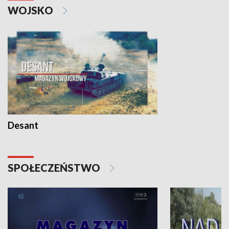
WOJSKO
Desant
SPOŁECZEŃSTWO