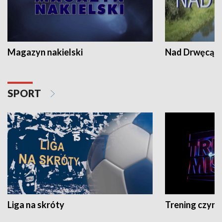
Magazyn nakielski
Nad Drwęcą
SPORT
Liga na skróty
Trening czyni 