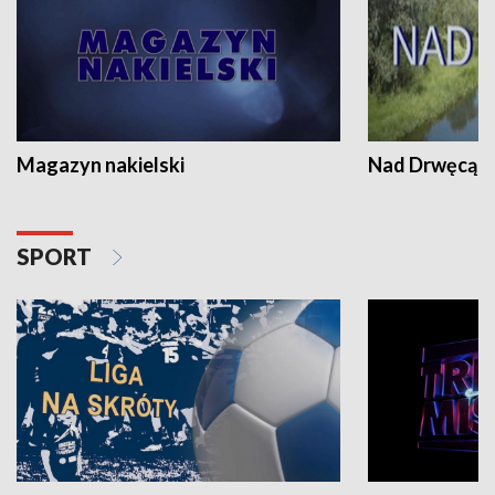
Magazyn nakielski
Nad Drwęcą
SPORT