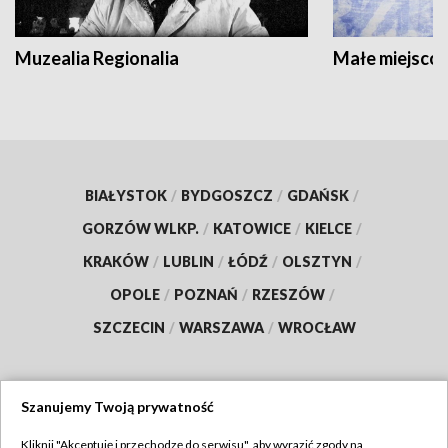
Muzealia Regionalia
Małe miejscow
BIAŁYSTOK
/
BYDGOSZCZ
/
GDAŃSK
/
GORZÓW WLKP.
/
KATOWICE
/
KIELCE
/
KRAKÓW
/
LUBLIN
/
ŁÓDŹ
/
OLSZTYN
/
OPOLE
/
POZNAŃ
/
RZESZÓW
/
SZCZECIN
/
WARSZAWA
/
WROCŁAW
Szanujemy Twoją prywatność
Dołącz do nas:
Kliknij "Akceptuję i przechodzę do serwisu", aby wyrazić zgody na