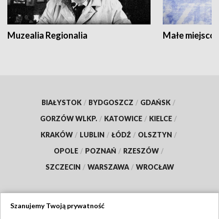
Muzealia Regionalia
Małe miejscow
BIAŁYSTOK
/
BYDGOSZCZ
/
GDAŃSK
/
GORZÓW WLKP.
/
KATOWICE
/
KIELCE
/
KRAKÓW
/
LUBLIN
/
ŁÓDŹ
/
OLSZTYN
/
OPOLE
/
POZNAŃ
/
RZESZÓW
/
SZCZECIN
/
WARSZAWA
/
WROCŁAW
Szanujemy Twoją prywatność
Dołącz do nas: