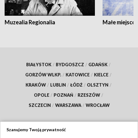
Muzealia Regionalia
Małe miejscow
BIAŁYSTOK
/
BYDGOSZCZ
/
GDAŃSK
/
GORZÓW WLKP.
/
KATOWICE
/
KIELCE
/
KRAKÓW
/
LUBLIN
/
ŁÓDŹ
/
OLSZTYN
/
OPOLE
/
POZNAŃ
/
RZESZÓW
/
SZCZECIN
/
WARSZAWA
/
WROCŁAW
Szanujemy Twoją prywatność
Dołącz do nas: