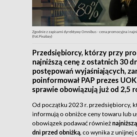
Zgodnie z zapisami dyrektywy Omnibus - cena promocyjna i najni
(fot.Pixabay)
Przedsiębiorcy, którzy przy p
najniższą cenę z ostatnich 30 d
postępowań wyjaśniających, zar
poinformował PAP prezes UOKiK
sprawie obowiązują już od 2,5 r
Od początku 2023 r. przedsiębiorcy, k
informują o obniżce ceny towaru lub us
obowiązek podawać również
najniższą
dni przed obniżką
, co wynika z unijnej