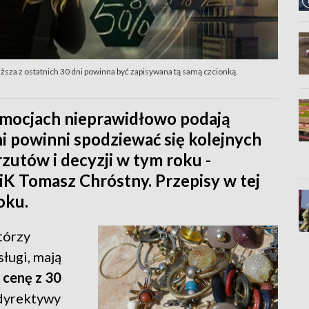
ższa z ostatnich 30 dni powinna być zapisywana tą samą czcionką.
romocjach nieprawidłowo podają
ni powinni spodziewać się kolejnych
zutów i decyzji w tym roku -
 Tomasz Chróstny. Przepisy w tej
oku.
tórzy
ługi, mają
 cenę z 30
 dyrektywy