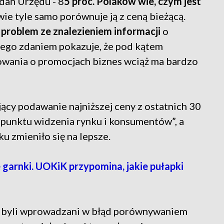
adań Urzędu - 8
5 proc. Polaków wie, czym jest
wie tyle samo porównuje ją z ceną bieżącą.
a
problem ze znalezieniem informacji
o
o jego zdaniem pokazuje, że pod kątem
mowania o promocjach biznes wciąż ma bardzo
jący podawanie najniższej ceny z ostatnich 30
punktu widzenia rynku i konsumentów”, a
u zmieniło się na lepsze.
arnki. UOKiK przypomina, jakie pułapki
ci byli wprowadzani w błąd porównywaniem