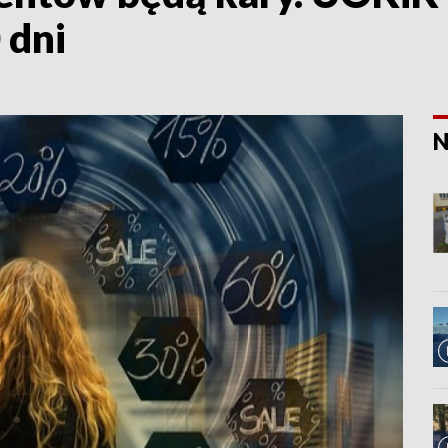
 dni
N