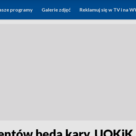
asze programy
Galerie zdjęć
Reklamuj się w TV i na
ientów będą kary. UOKiK 