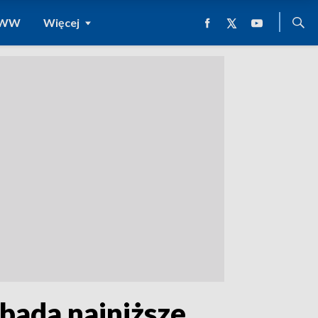
 WWW
Więcej
bada najniższe