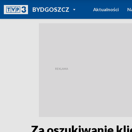
POWRÓT DO
BYDGOSZCZ
Aktualności
N
TVP REGIONY
Za oszukiwanie kl