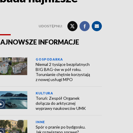
UDOSTĘPNIJ:
AJNOWSZE INFORMACJE
GOSPODARKA
Niemal 2 tysiące bezpłatnych
BIG BAG-ów w pół roku.
Torunianie chętnie korzystają
z nowej usługi MPO
KULTURA
Toruń: Zespół Organek
dołącza do arktycznej
wyprawy naukowców UMK
INNE
Spór o pranie po bydgosku.
Jak rozwiązano sprawę?