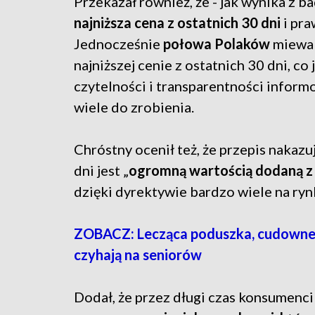
Przekazał również, że - jak wynika z b
najniższa cena z ostatnich 30 dni
i pra
Jednocześnie
połowa Polaków
miew
najniższej cenie z ostatnich 30 dni, c
czytelności i transparentności infor
wiele do zrobienia.
Chróstny ocenił też, że przepis nakazu
dni jest „
ogromną wartością dodaną z
dzięki dyrektywie bardzo wiele na rynk
ZOBACZ: Lecząca poduszka, cudowne g
czyhają na seniorów
Dodał, że przez długi czas konsumen