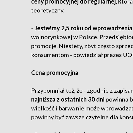
ceny promocyjnej do regularnej, k
tóra
teoretyczny.
-
Jesteśmy 2,5 roku od wprowadzeni
wolnorynkowej w Polsce. Przedsiębiorc
promocje. Niestety, zbyt często sprze
konsumentom - powiedział prezes UO
Cena promocyjna
Przypomniał też, że - zgodnie z zapis
najniższa z ostatnich 30 dni
powinna by
wielkość i barwa nie może wprowadzać
powinny być zawsze czytelne dla kon