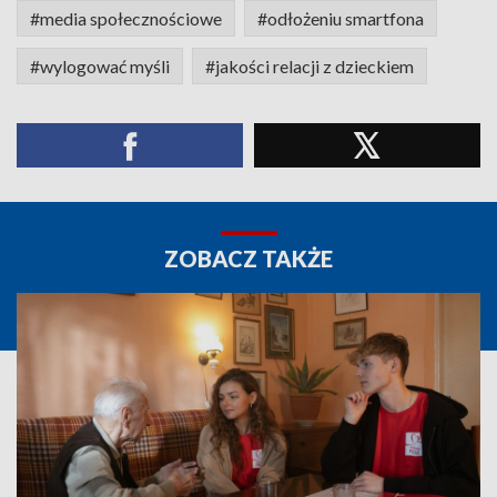
#media społecznościowe
#odłożeniu smartfona
#wylogować myśli
#jakości relacji z dzieckiem
ZOBACZ TAKŻE