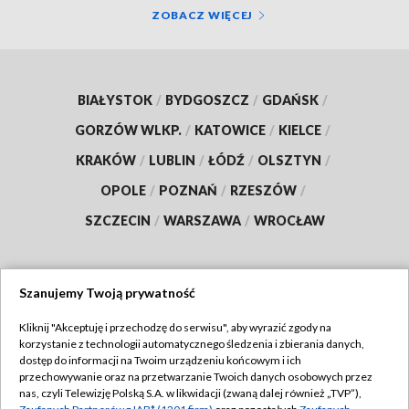
ZOBACZ WIĘCEJ
BIAŁYSTOK
/
BYDGOSZCZ
/
GDAŃSK
/
GORZÓW WLKP.
/
KATOWICE
/
KIELCE
/
KRAKÓW
/
LUBLIN
/
ŁÓDŹ
/
OLSZTYN
/
OPOLE
/
POZNAŃ
/
RZESZÓW
/
SZCZECIN
/
WARSZAWA
/
WROCŁAW
Szanujemy Twoją prywatność
Dołącz do nas:
Kliknij "Akceptuję i przechodzę do serwisu", aby wyrazić zgody na
korzystanie z technologii automatycznego śledzenia i zbierania danych,
TVP
dostęp do informacji na Twoim urządzeniu końcowym i ich
Abonament TVP
przechowywanie oraz na przetwarzanie Twoich danych osobowych przez
Regulamin TVP
nas, czyli Telewizję Polską S.A. w likwidacji (zwaną dalej również „TVP”),
Emisja w TVP