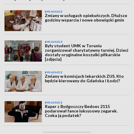
BYDGOSZCZ
Zmiany w usługach opiekuńczych. Dłuższe
godziny wsparcia i nowe obowiązki gmin
BYDGOSZCZ
Były student UMK w Toruniu
zorganizował charytatywny turniej. Dzieci
dostały oryginalne koszulki piłkarskie
[zdjęcia]
BYDGOSZCZ
Zmiany w komisjach lekarskich ZUS. Kto
będzie kierowany do Gdańska i Łodzi?
BYDGOSZCZ
Raper z Bydgoszczy Bedoes 2115
podarował fance luksusowy zegarek.
Czeka ją podatek?