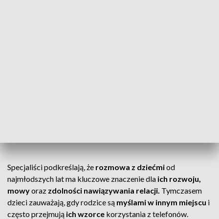
społecznościowych
, aż o 29 proc. rzadziej rozmawiają ze
swoimi dziećmi w wieku od dwóch do pięciu lat podczas
wspólnej zabawy
. Dotyczyło to kobiet, które korzystały z
mediów społecznościowych od 21 do nawet 169 minut
dziennie. Co istotne, taki wpływ nie dotyczył sprawdzania
prognozy pogody czy maili przed zabawą.
Najważniejsze, co możemy zaoferować
dzieciom, to nasza uwaga
– podkreśla Liz Robinson, doktorantka z
University of Alabama, główna autorka badania.
Specjaliści podkreślają, że
rozmowa z dziećmi
od
najmłodszych lat ma kluczowe znaczenie dla
ich rozwoju,
mowy
oraz
zdolności nawiązywania relacji.
Tymczasem
dzieci zauważają, gdy rodzice są
myślami w innym miejscu
i
często przejmują
ich wzorce
korzystania z telefonów.