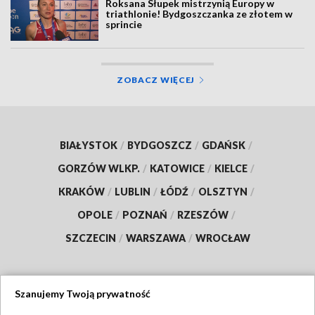
Roksana Słupek mistrzynią Europy w
triathlonie! Bydgoszczanka ze złotem w
sprincie
ZOBACZ WIĘCEJ
BIAŁYSTOK
/
BYDGOSZCZ
/
GDAŃSK
/
GORZÓW WLKP.
/
KATOWICE
/
KIELCE
/
KRAKÓW
/
LUBLIN
/
ŁÓDŹ
/
OLSZTYN
/
OPOLE
/
POZNAŃ
/
RZESZÓW
/
SZCZECIN
/
WARSZAWA
/
WROCŁAW
Szanujemy Twoją prywatność
Dołącz do nas: