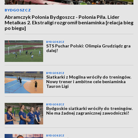
BYDGOSZCZ
Abramczyk Polonia Bydgoszcz - Polonia Piła. Lider
Metalkas 2. Ekstraligi rozgromił beniaminka [relacja bieg
po biegu]
BYDGOSZCZ
STS Puchar Polski: Olimpia Grudziądz gra
dalej!
BYDGOSZCZ
Siatkarki z Mogilna wróciły do treningów.
Nowy trener i ambitne cele beniaminka
Tauron Ligi
BYDGOSZCZ
Bydgoskie siatkarki wróciły do treningów.
Nie ma żadnej zagranicznej zawodniczki!
BYDGOSZCZ