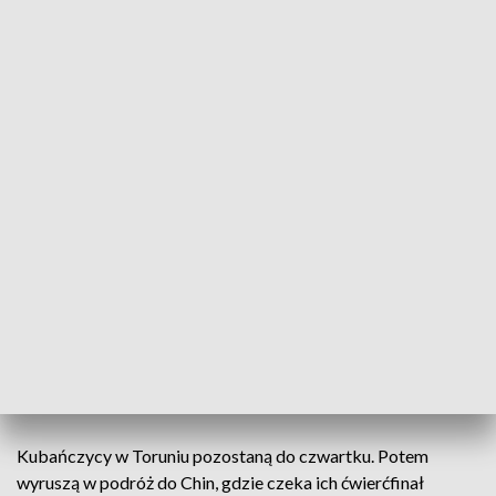
a2
- Udało nam się w kilkanaście godzin zorganizować to mini
zgrupowanie miejsce do treningów, noclegi, pożywienie,
transport z Gdańska do Torunia. Dzięki dobrym kontaktom i
współpracy kolegi Wilfredo, Małgosi (jego żony - przyp. red.)
mamy okazję gościć i dziś podglądać trochę trening. Myślę,
że dla naszych chłopaków, dla trenera jest to również duża
inspiracja do dalszej pracy - mówi Karol Lejman, prezes CUK
Aniołów.
N
a środowym treningu pojawili się też zawodnicy CUK
Aniołów.
Siatkarze nie mieli jednak okazji wspólnie trenować z
reprezentacją Kuby ze względu na to, że torunianie dopiero w
tym tygodniu rozpoczęli przygotowania do nowego sezonu.
Kubańczycy w Toruniu pozostaną do czwartku. Potem
wyruszą w podróż do Chin, gdzie czeka ich ćwierćfinał