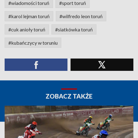
#wiadomości toruń
#sport toruń
#karol lejman toruń
#wilfredo leon toruń
#cuk anioły toruń
#siatkówka toruń
#kubańczycy w toruniu
ZOBACZ TAKŻE