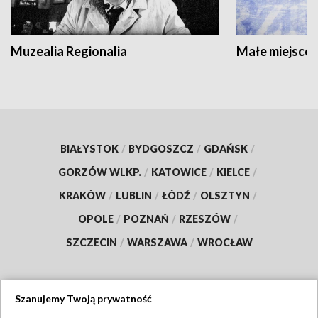
Muzealia Regionalia
Małe miejscow
BIAŁYSTOK
/
BYDGOSZCZ
/
GDAŃSK
/
GORZÓW WLKP.
/
KATOWICE
/
KIELCE
/
KRAKÓW
/
LUBLIN
/
ŁÓDŹ
/
OLSZTYN
/
OPOLE
/
POZNAŃ
/
RZESZÓW
/
SZCZECIN
/
WARSZAWA
/
WROCŁAW
Szanujemy Twoją prywatność
Dołącz do nas: