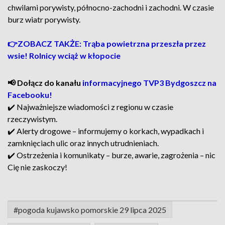
chwilami porywisty, północno-zachodni i zachodni. W czasie
burz wiatr porywisty.
👉ZOBACZ TAKŻE: Trąba powietrzna przeszła przez
wsie! Rolnicy wciąż w kłopocie
📢 Dołącz do kanału
informacyjnego TVP3 Bydgoszcz na
Facebooku!
✔️ Najważniejsze wiadomości z regionu w czasie
rzeczywistym.
✔️ Alerty drogowe – informujemy o korkach, wypadkach i
zamknięciach ulic oraz innych utrudnieniach.
✔️ Ostrzeżenia i komunikaty – burze, awarie, zagrożenia – nic
Cię nie zaskoczy!
#pogoda kujawsko pomorskie 29 lipca 2025