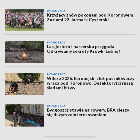
BYDGOSZCZ
Krzyżacy znów pokonani pod Koronowem!
Za nami 22. Jarmark Cysterski
BYDGOSZCZ
Las, jezioro i harcerska przygoda.
Odkrywamy sekrety Krówki Leśnej!
BYDGOSZCZ
Wilcze 2026. Europejski zlot poszukiwaczy
wraca pod Koronowo. Detektoryści ruszą
śladami bitwy
BYDGOSZCZ
Bydgoszcz stawia na rowery. BRA cieszy
się dużym zainteresowaniem