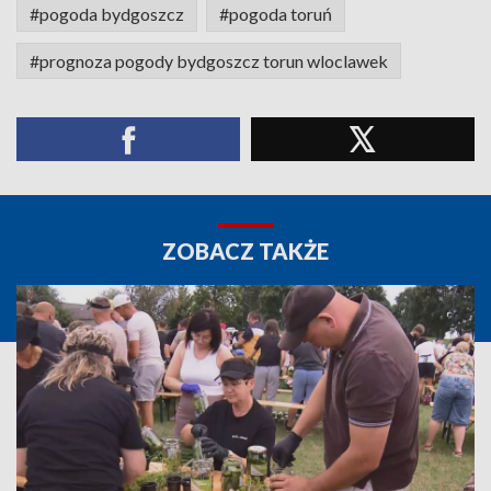
#pogoda bydgoszcz
#pogoda toruń
#prognoza pogody bydgoszcz torun wloclawek
ZOBACZ TAKŻE