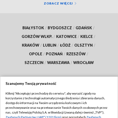
ZOBACZ WIĘCEJ
BIAŁYSTOK
/
BYDGOSZCZ
/
GDAŃSK
/
GORZÓW WLKP.
/
KATOWICE
/
KIELCE
/
KRAKÓW
/
LUBLIN
/
ŁÓDŹ
/
OLSZTYN
/
OPOLE
/
POZNAŃ
/
RZESZÓW
/
SZCZECIN
/
WARSZAWA
/
WROCŁAW
Szanujemy Twoją prywatność
Dołącz do nas:
Kliknij "Akceptuję i przechodzę do serwisu", aby wyrazić zgody na
korzystanie z technologii automatycznego śledzenia i zbierania danych,
TVP
dostęp do informacji na Twoim urządzeniu końcowym i ich
Abonament TVP
przechowywanie oraz na przetwarzanie Twoich danych osobowych przez
Regulamin TVP
nas, czyli Telewizję Polską S.A. w likwidacji (zwaną dalej również „TVP”),
Emisja w TVP
Polityka prywatności
Zaufanych Partnerów z IAB* (1201 firm)
oraz pozostałych
Zaufanych