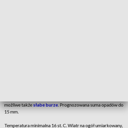
wschodzie możliwe również burze. Suma opadów w czasie
burz do 15 mm.
👉 🎥 OGLĄDAJ szczegółową prognozę pogody TVP3
Bydgoszcz
Temperatura maksymalna od 19 st. C na wschodzie do
23 st. C na zachodzie; w obszarach podgórskich Karpat
od 16 do 18 st. C.
Wiatr słaby i umiarkowany, nad morzem okresami dość silny,
w całym kraju porywisty, nad morzem do 65 km/h, północno-
zachodni i zachodni.
W nocy zachmurzenie duże i całkowite.
Opady deszczu,
możliwe także
słabe burze
. Prognozowana suma opadów do
15 mm.
Temperatura minimalna 16 st. C. Wiatr na ogół umiarkowany,