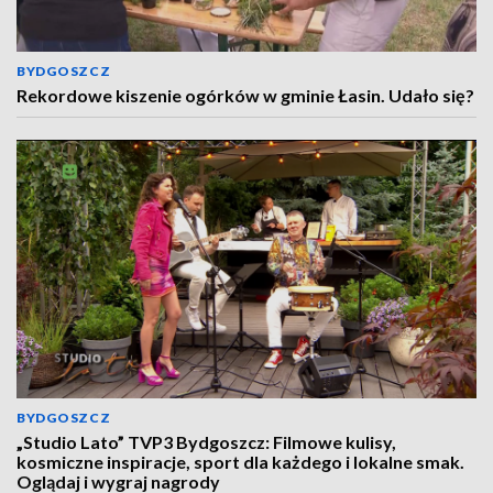
BYDGOSZCZ
Rekordowe kiszenie ogórków w gminie Łasin. Udało się?
BYDGOSZCZ
„Studio Lato” TVP3 Bydgoszcz: Filmowe kulisy,
kosmiczne inspiracje, sport dla każdego i lokalne smak.
Oglądaj i wygraj nagrody