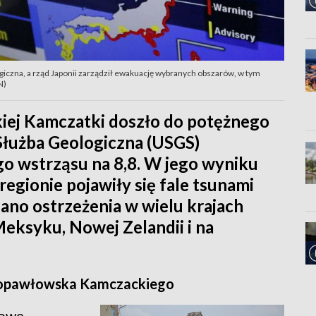
czna, a rząd Japonii zarządził ewakuację wybranych obszarów, w tym
N)
iej Kamczatki doszło do potężnego
Służba Geologiczna (USGS)
 wstrząsu na 8,8. W jego wyniku
regionie pojawiły się fale tsunami
ano ostrzeżenia w wielu krajach
 Meksyku, Nowej Zelandii i na
etropawłowska Kamczackiego
kowe,