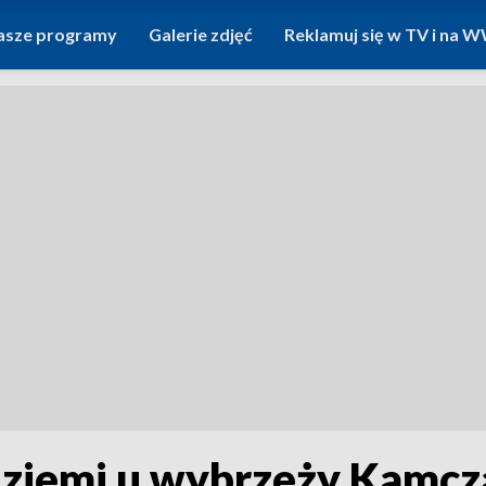
asze programy
Galerie zdjęć
Reklamuj się w TV i na
 ziemi u wybrzeży Kamcza