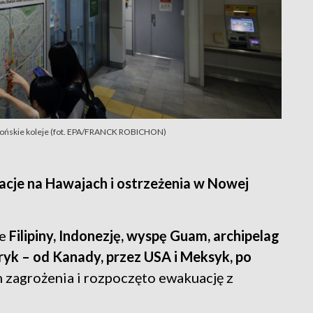
pońskie koleje (fot. EPA/FRANCK ROBICHON)
acje na Hawajach i ostrzeżenia w Nowej
że
Filipiny, Indonezję, wyspę Guam, archipelag
yk – od Kanady, przez USA i Meksyk, po
 zagrożenia i rozpoczęto ewakuację z