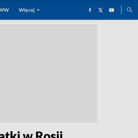
 WWW
Więcej
tki w Rosji.