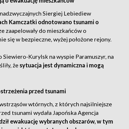
ją o ewakuację mieszkańców
i nadzwyczajnych Siergiej Lebiediew
iach Kamczatki odnotowano tsunami o
dze zaapelowały do mieszkańców o
e się w bezpieczne, wyżej położone rejony.
o Siewiero-Kurylsk na wyspie Paramuszyr, na
liły, że
sytuacja jest dynamiczna i mogą
strzeżenia przed tsunami
 wstrząsów wtórnych, z których najsilniejsze
przed tsunami wydała Japońska Agencja
ądził ewakuację wybranych obszarów, w tym