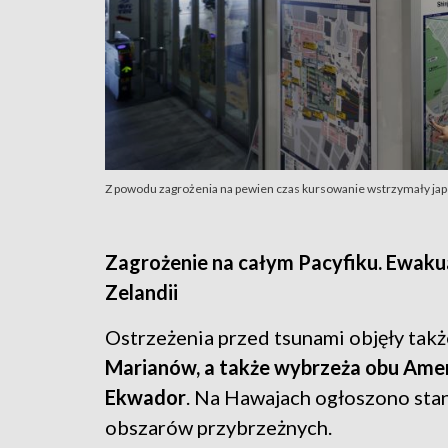
Z powodu zagrożenia na pewien czas kursowanie wstrzymały ja
Zagrożenie na całym Pacyfiku. Ewaku
Zelandii
Ostrzeżenia przed tsunami objęły tak
Marianów, a także wybrzeża obu Amer
Ekwador
. Na Hawajach ogłoszono stan
obszarów przybrzeżnych.