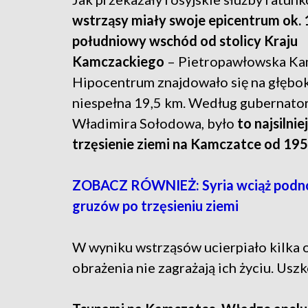
wstrząsy miały swoje epicentrum ok.
południowy wschód od stolicy Kraju
Kamczackiego
– Pietropawłowska Ka
Hipocentrum znajdowało się na głębo
niespełna 19,5 km. Według gubernator
Władimira Sołodowa, było
to najsilnie
trzęsienie ziemi na Kamczatce od 19
ZOBACZ RÓWNIEŻ: Syria wciąż podnos
gruzów po trzęsieniu ziemi
W wyniku wstrząsów ucierpiało kilka o
obrażenia nie zagrażają ich życiu. Usz