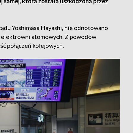
ej samej, która została uszkodzona przez
rządu Yoshimasa Hayashi, nie odnotowano
iu elektrowni atomowych. Z powodów
ść połączeń kolejowych.