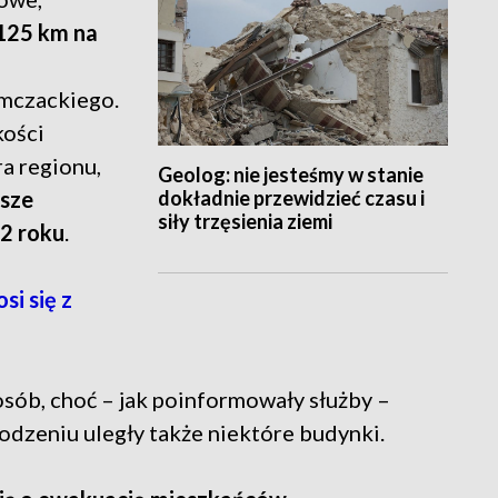
 125 km na
mczackiego.
kości
a regionu,
Geolog: nie jesteśmy w stanie
dokładnie przewidzieć czasu i
jsze
siły trzęsienia ziemi
52 roku
.
i się z
sób, choć – jak poinformowały służby –
kodzeniu uległy także niektóre budynki.