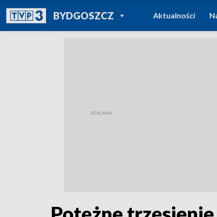
POWRÓT DO
BYDGOSZCZ
Aktualności
N
TVP REGIONY
Potężne trzęsienie