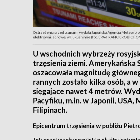
Ostrzeżenia przed tsunami wydała Japońska Agencja Meteorologi
elektrowni jądrowej w Fukushimie (fot. EPA/FRANCK ROBICHO
U wschodnich wybrzeży rosyjsk
trzęsienia ziemi. Amerykańska 
oszacowała magnitudę głównego
rannych zostało kilka osób, a w 
sięgające nawet 4 metrów. Wyd
Pacyfiku, m.in. w Japonii, USA,
Filipinach.
Epicentrum trzęsienia w pobliżu Pi
Jak przekazały rosyjskie służby ratun