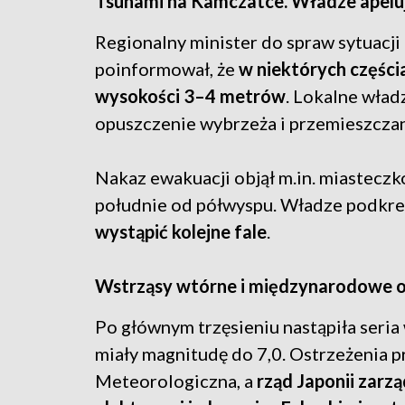
Tsunami na Kamczatce. Władze apelu
Regionalny minister do spraw sytuacj
poinformował, że
w niektórych częśc
wysokości 3–4 metrów
. Lokalne wła
opuszczenie wybrzeża i przemieszczani
Nakaz ewakuacji objął m.in. miasteczk
południe od półwyspu. Władze podkreś
wystąpić kolejne fale
.
Wstrząsy wtórne i międzynarodowe o
Po głównym trzęsieniu nastąpiła seria
miały magnitudę do 7,0. Ostrzeżenia 
Meteorologiczna, a
rząd Japonii zarz