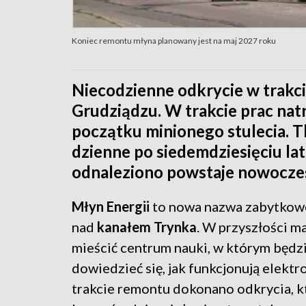
Koniec remontu młyna planowany jest na maj 2027 roku
Niecodzienne odkrycie w trak
Grudziądzu. W trakcie prac natr
początku minionego stulecia. Tk
dzienne po siedemdziesięciu lat
odnaleziono powstaje nowocze
Młyn Energii
to nowa nazwa zabytkow
nad
kanałem Trynka
. W przyszłości ma
mieścić centrum nauki, w którym będz
dowiedzieć się, jak funkcjonują elekt
trakcie remontu dokonano odkrycia, k