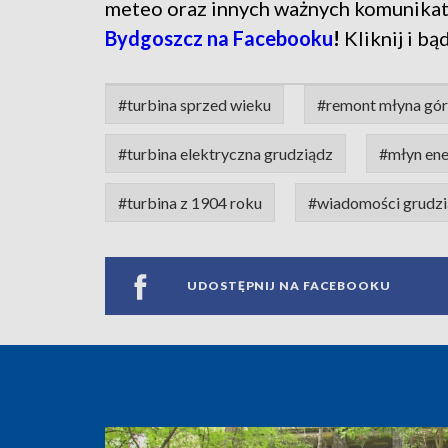
meteo oraz innych ważnych komunika
Bydgoszcz na Facebooku
!
Kliknij i bą
#turbina sprzed wieku
#remont młyna gór
#turbina elektryczna grudziądz
#młyn ene
#turbina z 1904 roku
#wiadomości grudz
UDOSTĘPNIJ NA FACEBOOKU