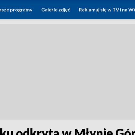
asze programy
Galerie zdjęć
Reklamuj się w TV i na
eku odkryta w Młynie G