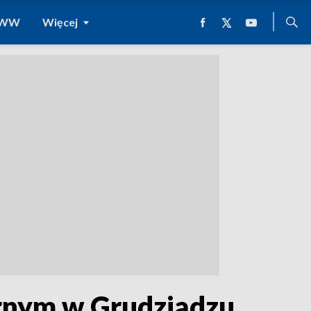
 WWW
Więcej
órnym w Grudziądzu