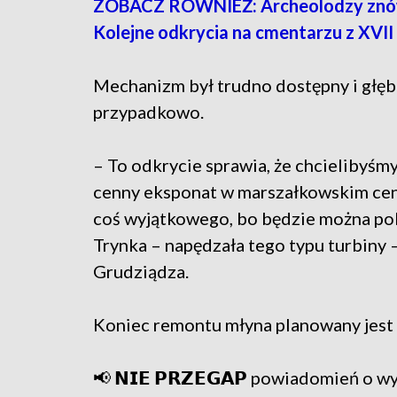
ZOBACZ RÓWNIEŻ: Archeolodzy znów w
Kolejne odkrycia na cmentarzu z XVII
Mechanizm był trudno dostępny i głę
przypadkowo.
– To odkrycie sprawia, że chcielibyśmy 
cenny eksponat w marszałkowskim cent
coś wyjątkowego, bo będzie można pok
Trynka – napędzała tego typu turbiny
Grudziądza.
Koniec remontu młyna planowany jest
📢 𝗡𝗜𝗘 𝗣𝗥𝗭𝗘𝗚𝗔𝗣 powiadomień o