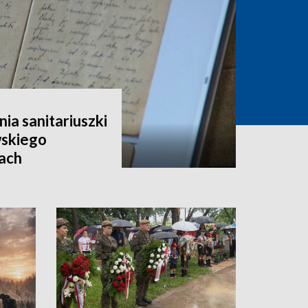
a sanitariuszki
skiego
tach