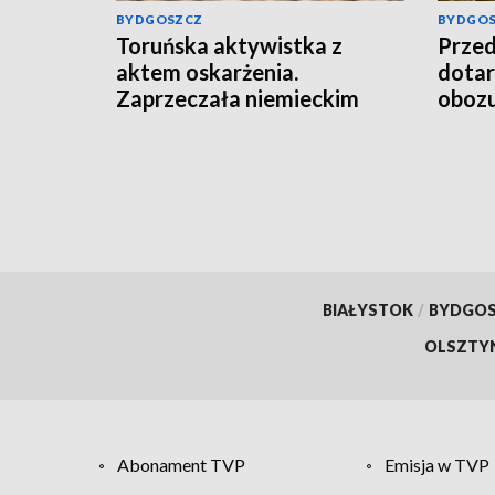
BYDGOSZCZ
BYDGO
Toruńska aktywistka z
Przed
aktem oskarżenia.
dotar
Zaprzeczała niemieckim
obozu
zbrodniom w Auschwitz-
Pami
Birkenau
BIAŁYSTOK
/
BYDGO
OLSZTY
Abonament TVP
Emisja w TVP