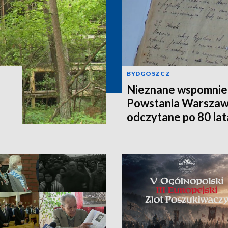
BYDGOSZCZ
Nieznane wspomnieni
Powstania Warszaw
odczytane po 80 la