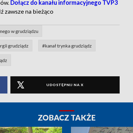
tów.
Dołącz do kanału informacyjnego TVP3
dź zawsze na bieżąco
nego w grudziądzu
rgii grudziądz
#kanał trynka grudziądz
iądz
UDOSTĘPNIJ NA X
ZOBACZ TAKŻE