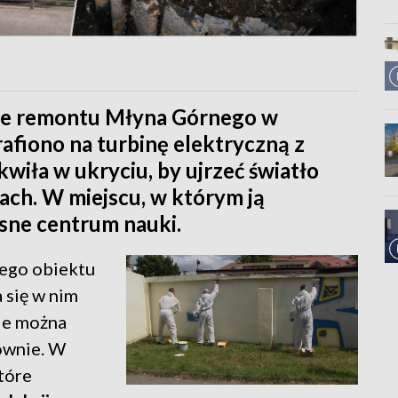
cie remontu Młyna Górnego w
afiono na turbinę elektryczną z
wiła w ukryciu, by ujrzeć światło
ach. W miejscu, w którym ją
sne centrum nauki.
ego obiektu
 się w nim
ie można
rownie. W
tóre