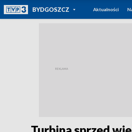
POWRÓT DO
BYDGOSZCZ
Aktualności
N
TVP REGIONY
Turbina sprzed wi