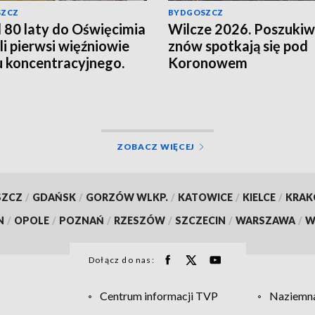
SZCZ
BYDGOSZCZ
 80 laty do Oświęcimia
Wilcze 2026. Poszuki
li pierwsi więźniowie
znów spotkają się pod
 koncentracyjnego.
Koronowem
ętamy!
ZOBACZ WIĘCEJ
SZCZ
/
GDAŃSK
/
GORZÓW WLKP.
/
KATOWICE
/
KIELCE
/
KRA
N
/
OPOLE
/
POZNAŃ
/
RZESZÓW
/
SZCZECIN
/
WARSZAWA
/
W
Dołącz do nas:
Centrum informacji TVP
Naziemna