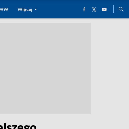
 WWW
Więcej
alszego