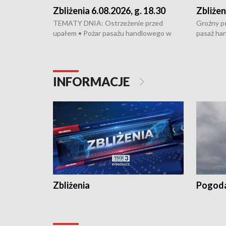
Zbliżenia 6.08.2026, g. 18.30
Zbliżen
TEMATY DNIA: Ostrzeżenie przed
Groźny po
upałem • Pożar pasażu handlowego w
pasaż ha
Bydgoszczy • Policja rozbiła lokalną siatkę
upałów i 
dealerską – grozi im do 12 lat więzienia •
kukurydzy
Akcja porodowa na trasie Rypin-Toruń –
wysokie p
pomógł policyjny patrol • Wyjątkowy
Rypin-Tor
INFORMACJE
projekt UMK w Toruniu
Zaprasza
„Studio L
Zbliżenia
Pogod