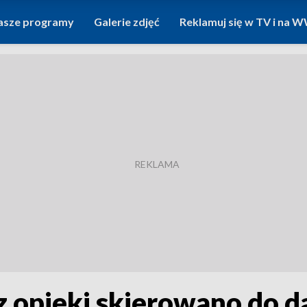
asze programy
Galerie zdjęć
Reklamuj się w TV i na
z opieki skierowano do d