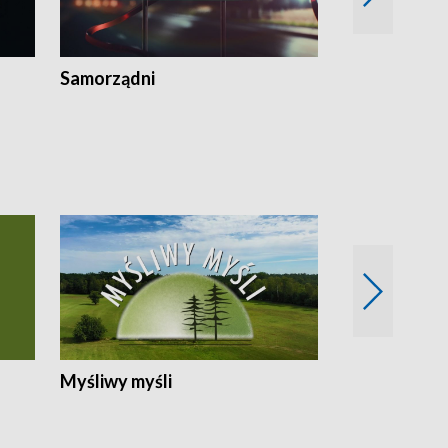
Samorządni
Wspólna sp
Myśliwy myśli
Spotkania z 