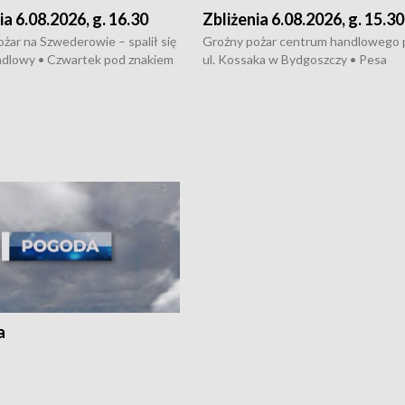
ia 6.08.2026, g. 16.30
Zbliżenia 6.08.2026, g. 15.30
żar na Szwederowie – spalił się
Groźny pożar centrum handlowego 
ndlowy • Czwartek pod znakiem
ul. Kossaka w Bydgoszczy • Pesa
burz • Dobre prognozy dla
wyprodukuje nowoczesne,
 – rolnicy mogą liczyć na
energooszczędne pociągi dla Polregi
lony • Akcja porodowa na trasie
Zmiany w przepisach o pomocy
uń – pomógł policyjny patrol •
społecznej • Przed nami 10. jubileu
my na kolejną odsłonę programu
Festiwal Wisły
ato”
a