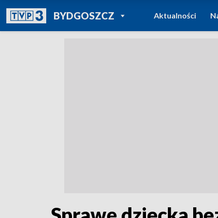
POWRÓT DO
BYDGOSZCZ
Aktualności
N
TVP REGIONY
Sprawę dziecka be