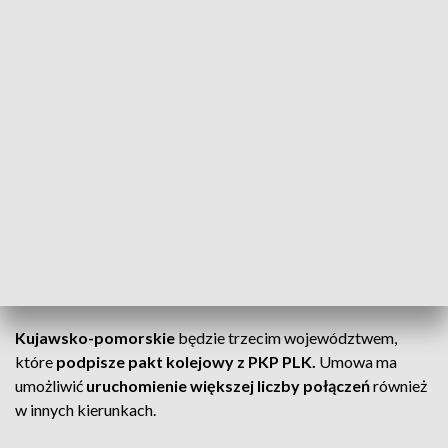
połączeń
, które będą częściowo opłacane przez region, a w
pozostałej części przez lokalne samorządy.
Te będą współfinansowane w 60
procentach przez naszych partnerów
samorządowych. Owszem, w obrębie
jednego powiatu, ale to jest dobry krok w
kierunku budowy kujawsko-pomorskiej
kolei metropolitalnej
– ocenia Piotr Całbecki, marszałek województwa
kujawsko-pomorskiego.
Kujawsko-pomorskie
będzie trzecim województwem,
które
podpisze pakt kolejowy z PKP PLK.
Umowa ma
umożliwić
uruchomienie większej liczby połączeń
również
w innych kierunkach.