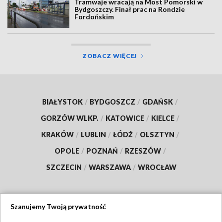
Tramwaje wracają na Most Pomorski w
Bydgoszczy. Finał prac na Rondzie
Fordońskim
ZOBACZ WIĘCEJ
BIAŁYSTOK
/
BYDGOSZCZ
/
GDAŃSK
/
GORZÓW WLKP.
/
KATOWICE
/
KIELCE
/
KRAKÓW
/
LUBLIN
/
ŁÓDŹ
/
OLSZTYN
/
OPOLE
/
POZNAŃ
/
RZESZÓW
/
SZCZECIN
/
WARSZAWA
/
WROCŁAW
Szanujemy Twoją prywatność
Dołącz do nas: