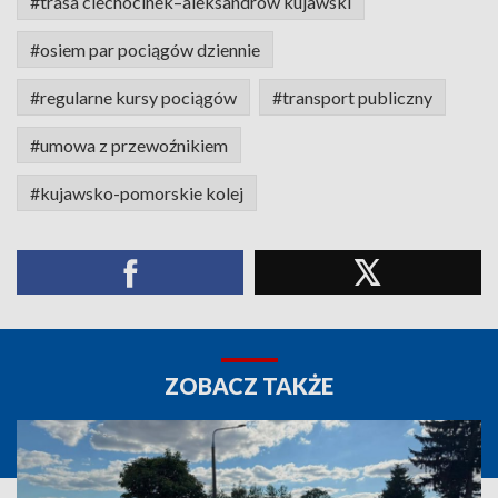
#trasa ciechocinek–aleksandrów kujawski
#osiem par pociągów dziennie
#regularne kursy pociągów
#transport publiczny
#umowa z przewoźnikiem
#kujawsko-pomorskie kolej
ZOBACZ TAKŻE