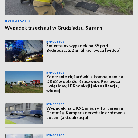
BYDGOSZCZ
Wypadek trzech aut w Grudziądzu. Są ranni
BYDGOSZCZ
Śmiertelny wypadek na S5 pod
Bydgoszczą. Zginął kierowca [wideo]
BYDGOSZCZ
Zderzenie ciężarówki z kombajnem na
DK62 w pobliżu Kruszwicy. Kierowca
uwięziony, LPR w akcji [aktualizacja,
wideo]
BYDGOSZCZ
Wypadek na DK91 między Toruniem a
Chełmżą. Kamper zderzył się czołowo z
autem (aktualizacja)
BYDGOSZCZ