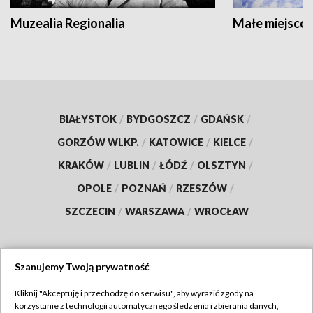
Muzealia Regionalia
Małe miejscow
BIAŁYSTOK
/
BYDGOSZCZ
/
GDAŃSK
/
GORZÓW WLKP.
/
KATOWICE
/
KIELCE
/
KRAKÓW
/
LUBLIN
/
ŁÓDŹ
/
OLSZTYN
/
OPOLE
/
POZNAŃ
/
RZESZÓW
/
SZCZECIN
/
WARSZAWA
/
WROCŁAW
Szanujemy Twoją prywatność
Dołącz do nas:
Kliknij "Akceptuję i przechodzę do serwisu", aby wyrazić zgody na
korzystanie z technologii automatycznego śledzenia i zbierania danych,
TVP