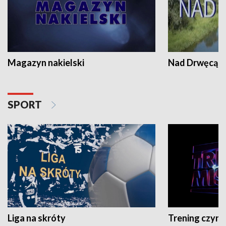
Magazyn nakielski
Nad Drwęcą
SPORT
Liga na skróty
Trening czyni 