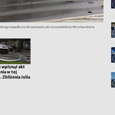
elnego wypadku na skrzyżowaniu ulic Grunwaldzkiej i Wrocławskiej w
 wpłynął akt
nia w tej
 Zbliżenia Julia