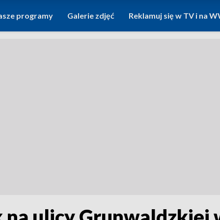
asze programy
Galerie zdjęć
Reklamuj się w TV i na
 na ulicy Grunwaldzkiej