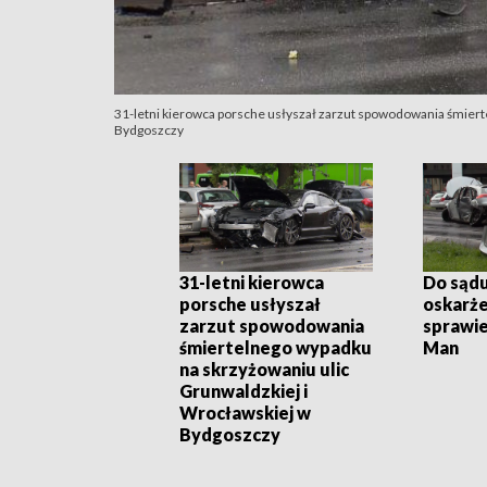
31-letni kierowca porsche usłyszał zarzut spowodowania śmiert
Bydgoszczy
31-letni kierowca
Do sądu
porsche usłyszał
oskarże
zarzut spowodowania
sprawie.
śmiertelnego wypadku
Man
na skrzyżowaniu ulic
Grunwaldzkiej i
Wrocławskiej w
Bydgoszczy