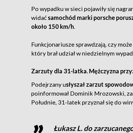
Po wypadku w sieci pojawiły się nagra
widać
samochód marki porsche porusza
około 150 km/h
.
Funkcjonariusze sprawdzają, czy może 
który brał udział w niedzielnym wypad
Zarzuty dla 31-latka. Mężczyzna przy
Podejrzany u
słyszał zarzut spowodo
poinformował Dominik Mrozowski, za
Południe, 31-latek przyznał się do win
Łukasz L. do zarzucanego 