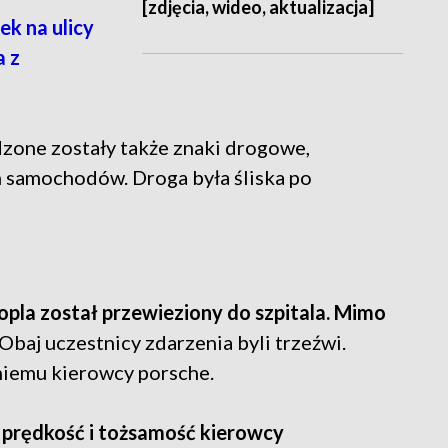
[zdjęcia, wideo, aktualizacja]
k na ulicy
a z
odzone zostały także znaki drogowe,
h samochodów. Droga była śliska po
opla został przewieziony do szpitala. Mimo
Obaj uczestnicy zdarzenia byli trzeźwi.
tniemu kierowcy porsche.
e prędkość i tożsamość kierowcy