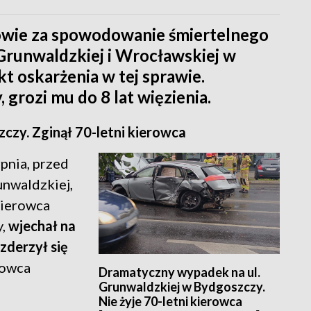
owie za spowodowanie śmiertelnego
Grunwaldzkiej i Wrocławskiej w
t oskarżenia w tej sprawie.
 grozi mu do 8 lat więzienia.
zy. Zginął 70-letni kierowca
pnia, przed
unwaldzkiej,
Kierowca
y,
wjechał na
zderzył się
rowca
Dramatyczny wypadek na ul.
Grunwaldzkiej w Bydgoszczy.
Nie żyje 70-letni kierowca