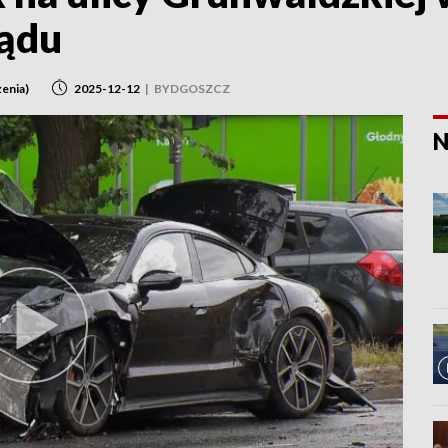
sądu
żenia)
2025-12-12
|
BYDGOSZCZ
N