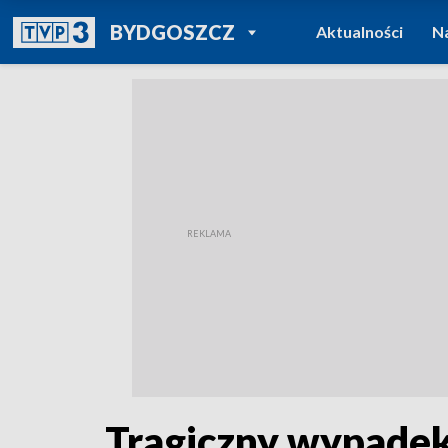
POWRÓT DO
BYDGOSZCZ
Aktualności
N
TVP REGIONY
Tragiczny wypadek