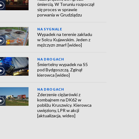
śmiercią. W Toruniu rozpoczął
się proces w sprawie
porwania w Grudziądzu
NA SYGNALE
Wypadek na terenie zakładu
w Solcu Kujawskim. Jeden z
mężczyzn zmarł [wideo]
NA DROGACH
Śmiertelny wypadek na S5
pod Bydgoszczą. Zginął
kierowca [wideo]
NA DROGACH
Zderzenie ciężarówki z
kombajnem na DK62 w
pobliżu Kruszwicy. Kierowca
uwięziony, LPR w akcji
[aktualizacja, wideo]