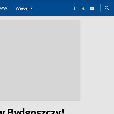
 WWW
Więcej
 w Bydgoszczy!