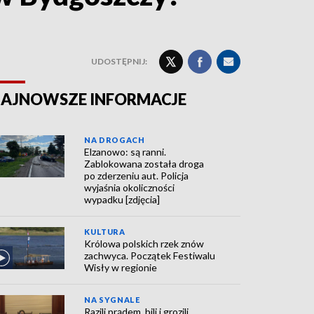
UDOSTĘPNIJ:
AJNOWSZE INFORMACJE
NA DROGACH
Elzanowo: są ranni.
Zablokowana została droga
po zderzeniu aut. Policja
wyjaśnia okoliczności
wypadku [zdjęcia]
KULTURA
Królowa polskich rzek znów
zachwyca. Początek Festiwalu
Wisły w regionie
NA SYGNALE
Razili prądem, bili i grozili