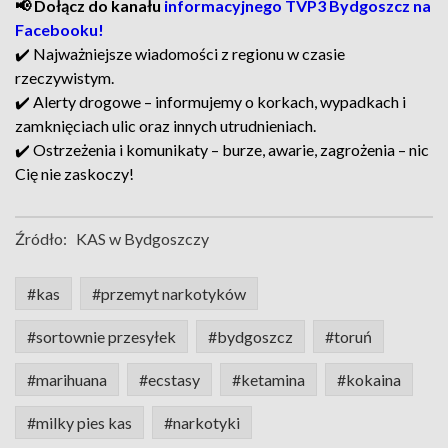
📢 Dołącz do kanału
informacyjnego TVP3 Bydgoszcz na
Facebooku!
✔️ Najważniejsze wiadomości z regionu w czasie
rzeczywistym.
✔️ Alerty drogowe – informujemy o korkach, wypadkach i
zamknięciach ulic oraz innych utrudnieniach.
✔️ Ostrzeżenia i komunikaty – burze, awarie, zagrożenia – nic
Cię nie zaskoczy!
Źródło:
KAS w Bydgoszczy
#kas
#przemyt narkotyków
#sortownie przesyłek
#bydgoszcz
#toruń
#marihuana
#ecstasy
#ketamina
#kokaina
#milky pies kas
#narkotyki