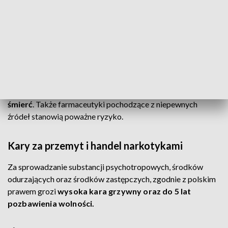
Ostrzeżenie KAS przed nielegalnymi
substancjami
KAS przypomina o zagrożeniach zdrowotnych związanych z
zażywaniem narkotyków, substancji psychotropowych oraz
dopalaczy w różnych formach – od tabletek po susze roślinne
i kryształki.
Nielegalne środki mogą powodować
uzależnienia, poważne problemy zdrowotne, a nawet
śmierć
. Także farmaceutyki pochodzące z niepewnych
źródeł stanowią poważne ryzyko.
Kary za przemyt i handel narkotykami
Za sprowadzanie substancji psychotropowych, środków
odurzających oraz środków zastępczych, zgodnie z polskim
prawem grozi
wysoka kara grzywny oraz do 5 lat
pozbawienia wolności.