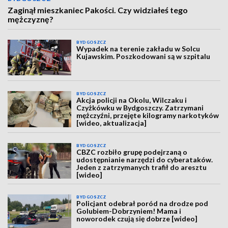
Zaginął mieszkaniec Pakości. Czy widziałeś tego
mężczyznę?
BYDGOSZCZ
Wypadek na terenie zakładu w Solcu
Kujawskim. Poszkodowani są w szpitalu
BYDGOSZCZ
Akcja policji na Okolu, Wilczaku i
Czyżkówku w Bydgoszczy. Zatrzymani
mężczyźni, przejęte kilogramy narkotyków
[wideo, aktualizacja]
BYDGOSZCZ
CBZC rozbiło grupę podejrzaną o
udostępnianie narzędzi do cyberataków.
Jeden z zatrzymanych trafił do aresztu
[wideo]
BYDGOSZCZ
Policjant odebrał poród na drodze pod
Golubiem-Dobrzyniem! Mama i
noworodek czują się dobrze [wideo]