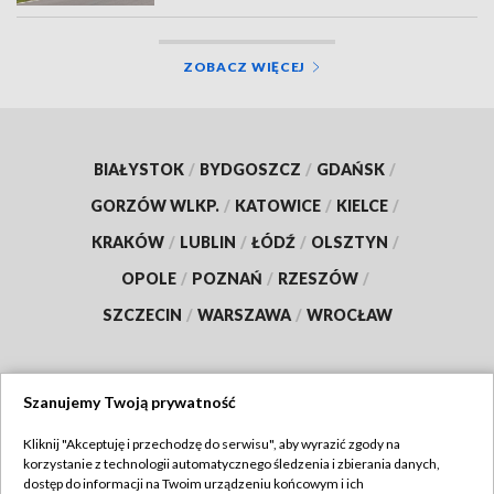
ZOBACZ WIĘCEJ
BIAŁYSTOK
/
BYDGOSZCZ
/
GDAŃSK
/
GORZÓW WLKP.
/
KATOWICE
/
KIELCE
/
KRAKÓW
/
LUBLIN
/
ŁÓDŹ
/
OLSZTYN
/
OPOLE
/
POZNAŃ
/
RZESZÓW
/
SZCZECIN
/
WARSZAWA
/
WROCŁAW
Szanujemy Twoją prywatność
Dołącz do nas:
Kliknij "Akceptuję i przechodzę do serwisu", aby wyrazić zgody na
korzystanie z technologii automatycznego śledzenia i zbierania danych,
TVP
dostęp do informacji na Twoim urządzeniu końcowym i ich