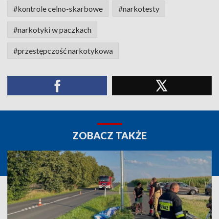
#kontrole celno-skarbowe
#narkotesty
#narkotyki w paczkach
#przestępczość narkotykowa
ZOBACZ TAKŻE