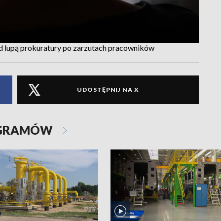
 lupą prokuratury po zarzutach pracowników
UDOSTĘPNIJ NA X
OGRAMÓW