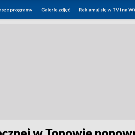
asze programy
Galerie zdjęć
Reklamuj się w TV i na
cznej w Tonowie ponown