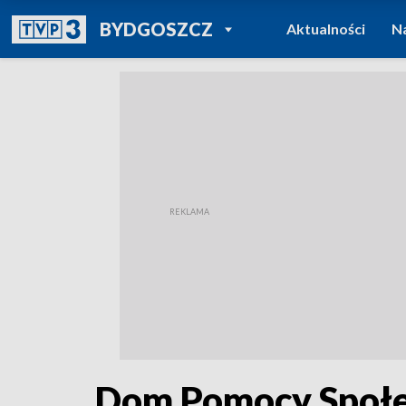
POWRÓT DO
BYDGOSZCZ
Aktualności
N
TVP REGIONY
Dom Pomocy Społe