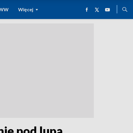
 WWW
Więcej
ie pod lupą