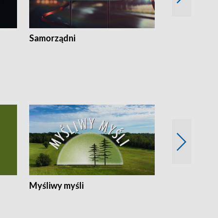
Samorządni
Wspólna sp
Myśliwy myśli
Spotkania z 