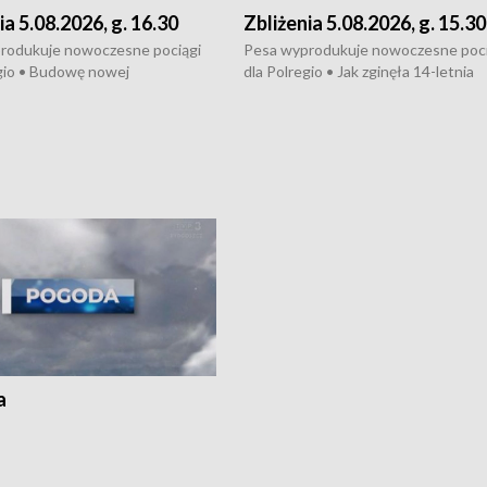
ia 5.08.2026, g. 16.30
Zbliżenia 5.08.2026, g. 15.30
rodukuje nowoczesne pociągi
Pesa wyprodukuje nowoczesne poci
gio • Budowę nowej
dla Polregio • Jak zginęła 14-letnia
ktury gazowej między
dziewczyna z Torunia • Nowelizacja
m a Gustorzynem. •
ustawy o pomocy społecznej już
rsje wokół Wojewódzkiego
obowiązuje • W lasach pojawiły się ku
Specjalistycznego we
borowiki • Urodzaj kukurydzy w regi
 • Jaka była przyczyna śmierci
i z Torunia • Nowelizacja ustawy
społecznej już obowiązuje
a