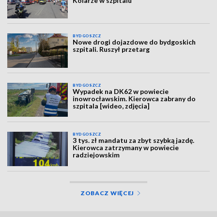
Kolarze w szpitalu
BYDGOSZCZ
Nowe drogi dojazdowe do bydgoskich
szpitali. Ruszył przetarg
BYDGOSZCZ
Wypadek na DK62 w powiecie
inowrocławskim. Kierowca zabrany do
szpitala [wideo, zdjęcia]
BYDGOSZCZ
3 tys. zł mandatu za zbyt szybką jazdę.
Kierowca zatrzymany w powiecie
radziejowskim
ZOBACZ WIĘCEJ