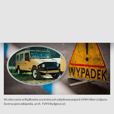
ZOBACZ RÓWNIEŻ:
Potrącenie dziecka w Mroczy. 20-
latek stracił prawo jazdy
W zderzeniu w Bądkowie uczestniczył zabytkowy pojazd UMM Alter (zdjęcie
ilustracyjne wikipedia, arch. TVP3 Bydgoszcz)