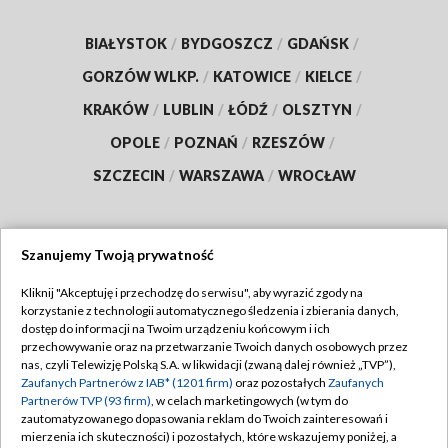
BIAŁYSTOK
/
BYDGOSZCZ
/
GDAŃSK
/
GORZÓW WLKP.
/
KATOWICE
/
KIELCE
/
KRAKÓW
/
LUBLIN
/
ŁÓDŹ
/
OLSZTYN
/
OPOLE
/
POZNAŃ
/
RZESZÓW
/
SZCZECIN
/
WARSZAWA
/
WROCŁAW
Szanujemy Twoją prywatność
Dołącz do nas:
Kliknij "Akceptuję i przechodzę do serwisu", aby wyrazić zgody na
korzystanie z technologii automatycznego śledzenia i zbierania danych,
TVP
dostęp do informacji na Twoim urządzeniu końcowym i ich
Abonament TVP
przechowywanie oraz na przetwarzanie Twoich danych osobowych przez
Regulamin TVP
nas, czyli Telewizję Polską S.A. w likwidacji (zwaną dalej również „TVP”),
Emisja w TVP
Polityka prywatności
Zaufanych Partnerów z IAB* (1201 firm)
oraz pozostałych
Zaufanych
Partnerów TVP (93 firm)
, w celach marketingowych (w tym do
Centrum informacji TVP
Moje zgody
zautomatyzowanego dopasowania reklam do Twoich zainteresowań i
mierzenia ich skuteczności) i pozostałych, które wskazujemy poniżej, a
Naziemna Telewizja Cyfrowa