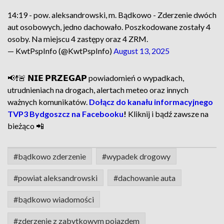
14:19 - pow. aleksandrowski, m. Bądkowo - Zderzenie dwóch
aut osobowych, jedno dachowało. Poszkodowane zostały 4
osoby. Na miejscu 4 zastępy oraz 4 ZRM.
— KwtPspInfo (@KwtPspInfo)
August 13, 2025
📢❗🚨 𝗡𝗜𝗘 𝗣𝗥𝗭𝗘𝗚𝗔𝗣 powiadomień o wypadkach,
utrudnieniach na drogach, alertach meteo oraz innych
ważnych komunikatów.
Dołącz do kanału informacyjnego
TVP3 Bydgoszcz na Facebooku
!
Kliknij i bądź zawsze na
bieżąco 📲
#bądkowo zderzenie
#wypadek drogowy
#powiat aleksandrowski
#dachowanie auta
#bądkowo wiadomości
#zderzenie z zabytkowym pojazdem