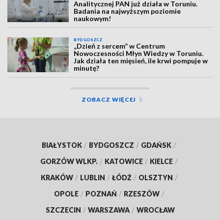
Analitycznej PAN już działa w Toruniu.
Badania na najwyższym poziomie
naukowym!
BYDGOSZCZ
„Dzień z sercem” w Centrum
Nowoczesności Młyn Wiedzy w Toruniu.
Jak działa ten mięsień, ile krwi pompuje w
minutę?
ZOBACZ WIĘCEJ
BIAŁYSTOK
/
BYDGOSZCZ
/
GDAŃSK
/
GORZÓW WLKP.
/
KATOWICE
/
KIELCE
/
KRAKÓW
/
LUBLIN
/
ŁÓDŹ
/
OLSZTYN
/
OPOLE
/
POZNAŃ
/
RZESZÓW
/
SZCZECIN
/
WARSZAWA
/
WROCŁAW