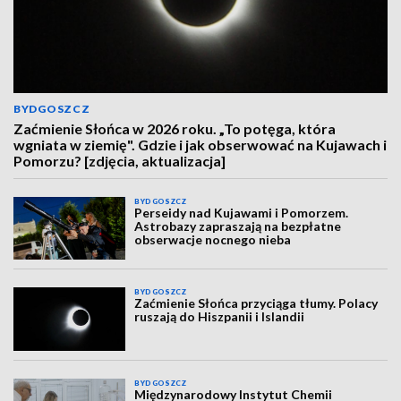
BYDGOSZCZ
Zaćmienie Słońca w 2026 roku. „To potęga, która
wgniata w ziemię". Gdzie i jak obserwować na Kujawach i
Pomorzu? [zdjęcia, aktualizacja]
BYDGOSZCZ
Perseidy nad Kujawami i Pomorzem.
Astrobazy zapraszają na bezpłatne
obserwacje nocnego nieba
BYDGOSZCZ
Zaćmienie Słońca przyciąga tłumy. Polacy
ruszają do Hiszpanii i Islandii
BYDGOSZCZ
Międzynarodowy Instytut Chemii