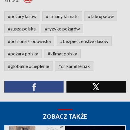
Źródło:
#pożary lasów
#zmiany klimatu
#fale upałów
#susza polska
#ryzyko pożarów
#ochrona środowiska
#bezpieczeństwo lasów
#pożary polska
#klimat polska
#globalne ocieplenie
#dr kamil leziak
ZOBACZ TAKŻE