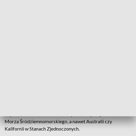
suchym terenie.
🥤 Szkło jak lupa
Drugim, często lekceważonym czynnikiem są śmieci –
zwłaszcza szkło.
– Odłamek butelki może skupić promienie słońca tak, że w
jednym punkcie ściółka nagrzeje się do 80–90°C – wyjaśnia
ekspert. – To wystarczy, by wybuchł pożar, nawet przy
umiarkowanej temperaturze powietrza.
🌍 Polska na drodze do klimatu śródziemnomorskiego
Zapytany o to, jak może wyglądać nasza przyszłość, dr Leziak
odpowiada bez wahania: idziemy w stronę krajów z basenu
Morza Śródziemnomorskiego, a nawet Australii czy
Kalifornii w Stanach Zjednoczonych.