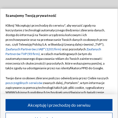
Szanujemy Twoją prywatność
Dołącz do nas:
Kliknij "Akceptuję i przechodzę do serwisu", aby wyrazić zgody na
korzystanie z technologii automatycznego śledzenia i zbierania danych,
TVP
dostęp do informacji na Twoim urządzeniu końcowym i ich
Abonament TVP
przechowywanie oraz na przetwarzanie Twoich danych osobowych przez
Regulamin TVP
nas, czyli Telewizję Polską S.A. w likwidacji (zwaną dalej również „TVP”),
Emisja w TVP
Polityka prywatności
Zaufanych Partnerów z IAB* (1201 firm)
oraz pozostałych
Zaufanych
Partnerów TVP (93 firm)
, w celach marketingowych (w tym do
Centrum informacji TVP
Moje zgody
zautomatyzowanego dopasowania reklam do Twoich zainteresowań i
mierzenia ich skuteczności) i pozostałych, które wskazujemy poniżej, a
Naziemna Telewizja Cyfrowa
Pomoc
także zgody na udostępnianie przez nas identyfikatora PPID do Google.
Sklep TVP
Biuro reklamy
Twoje dane osobowe zbierane podczas odwiedzania przez Ciebie naszych
Rada Programowa
Kontakt
poszczególnych serwisów
zwanych dalej „Portalem”, w tym informacje
zapisywane za pomocą technologii takich jak: pliki cookie, sygnalizatory
System NOS
WWW lub innych podobnych technologii umożliwiających świadczenie
dopasowanych i bezpiecznych usług, personalizację treści oraz reklam,
Informacje o nadawcy
Kanały
udostępnianie funkcji mediów społecznościowych oraz analizowanie
Akceptuję i przechodzę do serwisu
ruchu w Internecie.
Program dla prasy
©2026 Telewizja Polska S.A. w likwidacji
Biuro Reklamy
Twoje dane osobowe zbierane podczas odwiedzania przez Ciebie