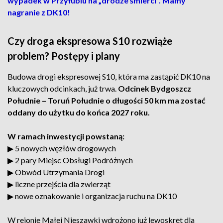
wypadek w Przyłubiu na „drodze śmierci". Mamy
nagranie z DK10!
Czy droga ekspresowa S10 rozwiąże
problem? Postępy i plany
Budowa drogi ekspresowej S10, która ma zastąpić DK10 na
kluczowych odcinkach, już trwa.
Odcinek Bydgoszcz
Południe – Toruń Południe o długości 50 km ma zostać
oddany do użytku do końca 2027 roku.
W ramach inwestycji powstaną:
▶︎ 5 nowych węzłów drogowych
▶︎ 2 pary Miejsc Obsługi Podróżnych
▶︎ Obwód Utrzymania Drogi
▶︎ liczne przejścia dla zwierząt
▶︎ nowe oznakowanie i organizacja ruchu na DK10
W rejonie Małej Nieszawki wdrożono już lewoskręt dla