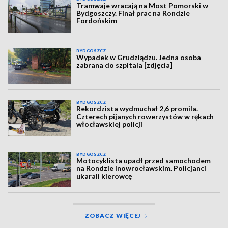
Tramwaje wracają na Most Pomorski w
Bydgoszczy. Finał prac na Rondzie
Fordońskim
BYDGOSZCZ
Wypadek w Grudziądzu. Jedna osoba
zabrana do szpitala [zdjęcia]
BYDGOSZCZ
Rekordzista wydmuchał 2,6 promila.
Czterech pijanych rowerzystów w rękach
włocławskiej policji
BYDGOSZCZ
Motocyklista upadł przed samochodem
na Rondzie Inowrocławskim. Policjanci
ukarali kierowcę
ZOBACZ WIĘCEJ