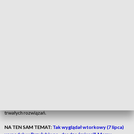
Cierpicach. Nie żyje 65-kobieta
Przyłubie – czarny punkt DK10. Seria
tragicznych zdarzeń
Miejscowość Przyłubie stała się symbolem tragicznych
wypadków na DK10. W listopadzie 2024 roku zginęły
tam trzy osoby w wyniku zderzenia pojazdów, a w styczniu
2025 roku
32-letni żołnierz WOT zginął w czołowym
zderzeniu z ciężarówką
.
W odpowiedzi na te zdarzenia, Generalna Dyrekcja Dróg
Krajowych i Autostrad wprowadziła
ograniczenie
prędkości do 50 km/h oraz nowe znaki ostrzegawcze
. To
jednak działania doraźne – kierowcy i mieszkańcy oczekują
trwałych rozwiązań.
NA TEN SAM TEMAT:
Tak wyglądał wtorkowy (7 lipca)