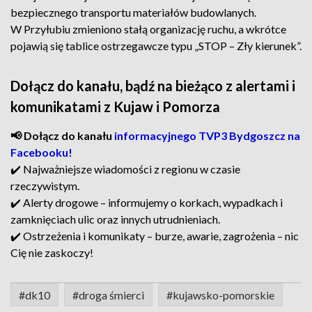
bezpiecznego transportu materiałów budowlanych.
W Przyłubiu zmieniono stałą organizację ruchu, a wkrótce
pojawią się tablice ostrzegawcze typu „STOP – Zły kierunek”.
Dołącz do kanału, bądź na bieżąco z alertami i
komunikatami z Kujaw i Pomorza
📢 Dołącz do kanału
informacyjnego TVP3 Bydgoszcz na
Facebooku!
✔️ Najważniejsze wiadomości z regionu w czasie
rzeczywistym.
✔️ Alerty drogowe – informujemy o korkach, wypadkach i
zamknięciach ulic oraz innych utrudnieniach.
✔️ Ostrzeżenia i komunikaty – burze, awarie, zagrożenia – nic
Cię nie zaskoczy!
#dk10
#droga śmierci
#kujawsko-pomorskie