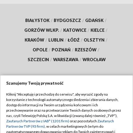
BIAŁYSTOK
/
BYDGOSZCZ
/
GDAŃSK
/
GORZÓW WLKP.
/
KATOWICE
/
KIELCE
/
KRAKÓW
/
LUBLIN
/
ŁÓDŹ
/
OLSZTYN
/
OPOLE
/
POZNAŃ
/
RZESZÓW
/
SZCZECIN
/
WARSZAWA
/
WROCŁAW
Szanujemy Twoją prywatność
Dołącz do nas:
Kliknij "Akceptuję i przechodzę do serwisu", aby wyrazić zgody na
korzystanie z technologii automatycznego śledzenia i zbierania danych,
TVP
dostęp do informacji na Twoim urządzeniu końcowym i ich
Abonament TVP
przechowywanie oraz na przetwarzanie Twoich danych osobowych przez
Regulamin TVP
nas, czyli Telewizję Polską S.A. w likwidacji (zwaną dalej również „TVP”),
Emisja w TVP
Zaufanych Partnerów z IAB* (1201 firm)
oraz pozostałych
Zaufanych
Polityka prywatności
Partnerów TVP (93 firm)
, w celach marketingowych (w tym do
Centrum informacji TVP
Moje zgody
zautomatyzowanego dopasowania reklam do Twoich zainteresowań i