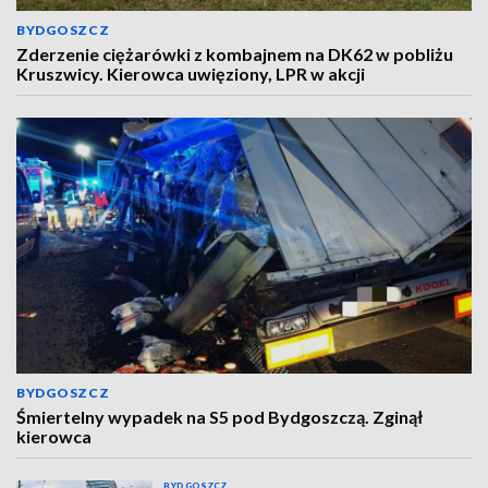
BYDGOSZCZ
Zderzenie ciężarówki z kombajnem na DK62 w pobliżu
Kruszwicy. Kierowca uwięziony, LPR w akcji
BYDGOSZCZ
Śmiertelny wypadek na S5 pod Bydgoszczą. Zginął
kierowca
BYDGOSZCZ