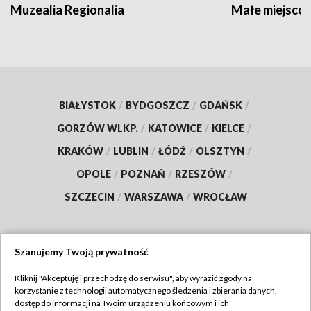
Muzealia Regionalia
Małe miejscow
BIAŁYSTOK
/
BYDGOSZCZ
/
GDAŃSK
/
GORZÓW WLKP.
/
KATOWICE
/
KIELCE
/
KRAKÓW
/
LUBLIN
/
ŁÓDŹ
/
OLSZTYN
/
OPOLE
/
POZNAŃ
/
RZESZÓW
/
SZCZECIN
/
WARSZAWA
/
WROCŁAW
Szanujemy Twoją prywatność
Dołącz do nas:
Kliknij "Akceptuję i przechodzę do serwisu", aby wyrazić zgody na
korzystanie z technologii automatycznego śledzenia i zbierania danych,
TVP
dostęp do informacji na Twoim urządzeniu końcowym i ich