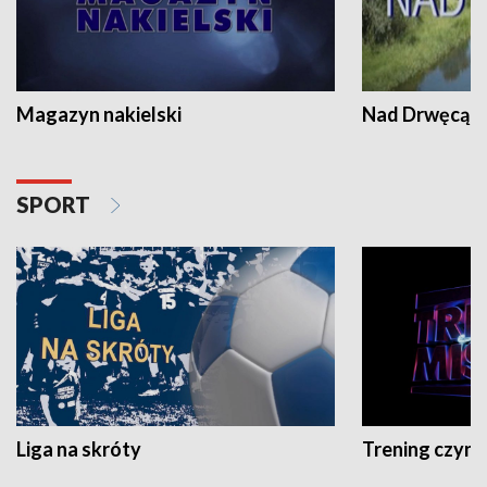
Magazyn nakielski
Nad Drwęcą
SPORT
Liga na skróty
Trening czyni 