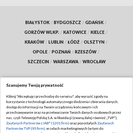
BIAŁYSTOK
/
BYDGOSZCZ
/
GDAŃSK
/
GORZÓW WLKP.
/
KATOWICE
/
KIELCE
/
KRAKÓW
/
LUBLIN
/
ŁÓDŹ
/
OLSZTYN
/
OPOLE
/
POZNAŃ
/
RZESZÓW
/
SZCZECIN
/
WARSZAWA
/
WROCŁAW
Szanujemy Twoją prywatność
Dołącz do nas:
Kliknij "Akceptuję i przechodzę do serwisu", aby wyrazić zgody na
korzystanie z technologii automatycznego śledzenia i zbierania danych,
TVP
dostęp do informacji na Twoim urządzeniu końcowym i ich
Abonament TVP
przechowywanie oraz na przetwarzanie Twoich danych osobowych przez
Regulamin TVP
nas, czyli Telewizję Polską S.A. w likwidacji (zwaną dalej również „TVP”),
Emisja w TVP
Polityka prywatności
Zaufanych Partnerów z IAB* (1201 firm)
oraz pozostałych
Zaufanych
Partnerów TVP (93 firm)
, w celach marketingowych (w tym do
Centrum informacji TVP