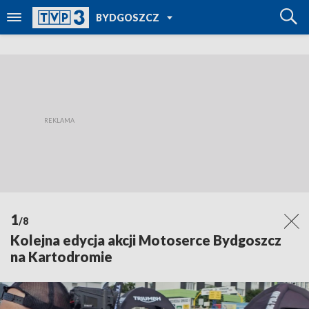
POWRÓT DO
BYDGOSZCZ
TVP REGIONY
1
/8
Kolejna edycja akcji Motoserce Bydgoszcz
na Kartodromie