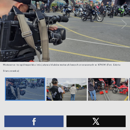
Motoserce to ogólnopolska inicjatywa klubów motocyklowych zrzeszonych w KPKM (Fot. Edyta
Starczewska)