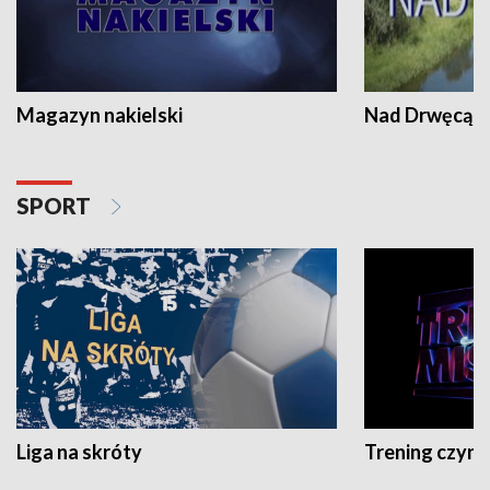
Magazyn nakielski
Nad Drwęcą
SPORT
Liga na skróty
Trening czyni 