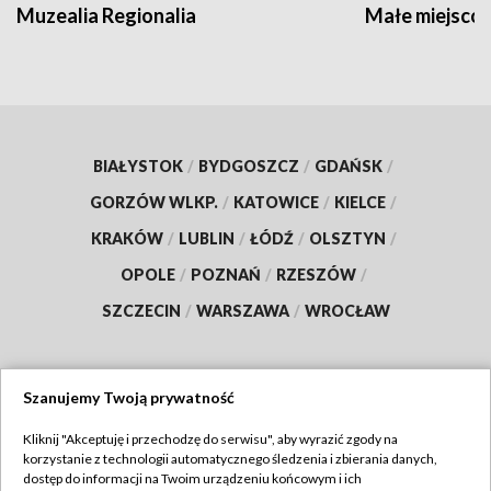
Muzealia Regionalia
Małe miejscow
BIAŁYSTOK
/
BYDGOSZCZ
/
GDAŃSK
/
GORZÓW WLKP.
/
KATOWICE
/
KIELCE
/
KRAKÓW
/
LUBLIN
/
ŁÓDŹ
/
OLSZTYN
/
OPOLE
/
POZNAŃ
/
RZESZÓW
/
SZCZECIN
/
WARSZAWA
/
WROCŁAW
Szanujemy Twoją prywatność
Dołącz do nas:
Kliknij "Akceptuję i przechodzę do serwisu", aby wyrazić zgody na
korzystanie z technologii automatycznego śledzenia i zbierania danych,
TVP
dostęp do informacji na Twoim urządzeniu końcowym i ich