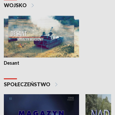
WOJSKO
Desant
SPOŁECZEŃSTWO