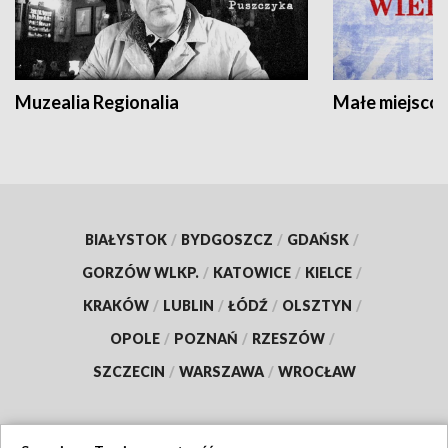
Muzealia Regionalia
Małe miejscow
BIAŁYSTOK
/
BYDGOSZCZ
/
GDAŃSK
/
GORZÓW WLKP.
/
KATOWICE
/
KIELCE
/
KRAKÓW
/
LUBLIN
/
ŁÓDŹ
/
OLSZTYN
/
OPOLE
/
POZNAŃ
/
RZESZÓW
/
SZCZECIN
/
WARSZAWA
/
WROCŁAW