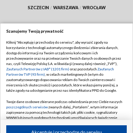
SZCZECIN
/
WARSZAWA
/
WROCŁAW
Szanujemy Twoją prywatność
Dołącz do nas:
Kliknij "Akceptuję i przechodzę do serwisu", aby wyrazić zgody na
korzystanie z technologii automatycznego śledzenia i zbierania danych,
TVP
dostęp do informacji na Twoim urządzeniu końcowym i ich
Abonament TVP
przechowywanie oraz na przetwarzanie Twoich danych osobowych przez
Regulamin TVP
nas, czyli Telewizję Polską S.A. w likwidacji (zwaną dalej również „TVP”),
Emisja w TVP
Polityka prywatności
Zaufanych Partnerów z IAB* (1201 firm)
oraz pozostałych
Zaufanych
Partnerów TVP (93 firm)
, w celach marketingowych (w tym do
Centrum informacji TVP
Moje zgody
zautomatyzowanego dopasowania reklam do Twoich zainteresowań i
mierzenia ich skuteczności) i pozostałych, które wskazujemy poniżej, a
Naziemna Telewizja Cyfrowa
Pomoc
także zgody na udostępnianie przez nas identyfikatora PPID do Google.
Sklep TVP
Biuro reklamy
Twoje dane osobowe zbierane podczas odwiedzania przez Ciebie naszych
Rada Programowa
Kontakt
poszczególnych serwisów
zwanych dalej „Portalem”, w tym informacje
zapisywane za pomocą technologii takich jak: pliki cookie, sygnalizatory
System NOS
WWW lub innych podobnych technologii umożliwiających świadczenie
dopasowanych i bezpiecznych usług, personalizację treści oraz reklam,
Informacje o nadawcy
Kanały
udostępnianie funkcji mediów społecznościowych oraz analizowanie
Akceptuję i przechodzę do serwisu