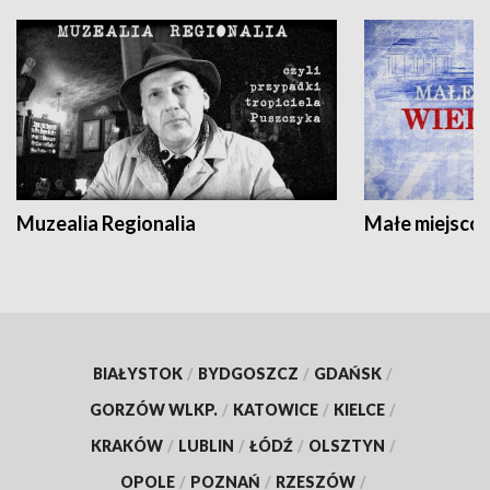
Muzealia Regionalia
Małe miejscow
BIAŁYSTOK
/
BYDGOSZCZ
/
GDAŃSK
/
GORZÓW WLKP.
/
KATOWICE
/
KIELCE
/
KRAKÓW
/
LUBLIN
/
ŁÓDŹ
/
OLSZTYN
/
OPOLE
/
POZNAŃ
/
RZESZÓW
/