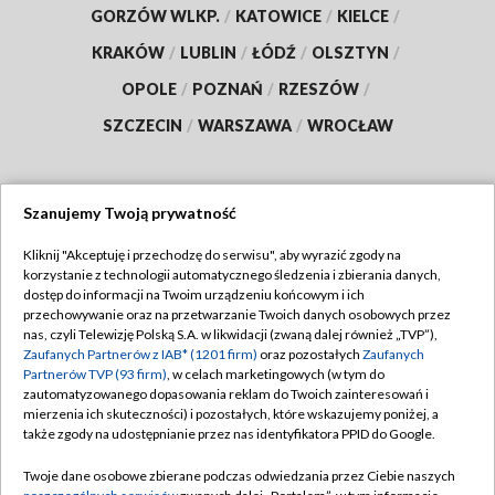
GORZÓW WLKP.
/
KATOWICE
/
KIELCE
/
KRAKÓW
/
LUBLIN
/
ŁÓDŹ
/
OLSZTYN
/
OPOLE
/
POZNAŃ
/
RZESZÓW
/
SZCZECIN
/
WARSZAWA
/
WROCŁAW
Szanujemy Twoją prywatność
Dołącz do nas:
Kliknij "Akceptuję i przechodzę do serwisu", aby wyrazić zgody na
korzystanie z technologii automatycznego śledzenia i zbierania danych,
TVP
dostęp do informacji na Twoim urządzeniu końcowym i ich
Abonament TVP
przechowywanie oraz na przetwarzanie Twoich danych osobowych przez
Regulamin TVP
nas, czyli Telewizję Polską S.A. w likwidacji (zwaną dalej również „TVP”),
Emisja w TVP
Polityka prywatności
Zaufanych Partnerów z IAB* (1201 firm)
oraz pozostałych
Zaufanych
Partnerów TVP (93 firm)
, w celach marketingowych (w tym do
Centrum informacji TVP
Moje zgody
zautomatyzowanego dopasowania reklam do Twoich zainteresowań i
mierzenia ich skuteczności) i pozostałych, które wskazujemy poniżej, a
Naziemna Telewizja Cyfrowa
Pomoc
także zgody na udostępnianie przez nas identyfikatora PPID do Google.
Sklep TVP
Biuro reklamy
Twoje dane osobowe zbierane podczas odwiedzania przez Ciebie naszych
Rada Programowa