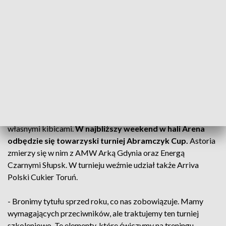
drużynami z Orlen Basket Ligi – Anwilem Włocławek i
AMW Arką Gdynia.
- Graliśmy z bardzo mocnymi rywalami, bo to dwa zespoły z
ekstraklasy. Wypadliśmy solidnie, ale czas działa na naszą
korzyść. Zgrywamy pewne elementy i myślę, że z każdym
meczem to powinno wyglądać coraz lepiej – mówi Grzegorz
Skiba, trener Enea Abramczyk Astorii.
Kolejne dwa sprawdziany podopieczni Skiby rozegrają przed
własnymi kibicami.
W najbliższy weekend w hali Arena
odbędzie się towarzyski turniej Abramczyk Cup.
Astoria
zmierzy się w nim z AMW Arką Gdynia oraz Energą
Czarnymi Słupsk. W turnieju weźmie udział także Arriva
Polski Cukier Toruń.
- Bronimy tytułu sprzed roku, co nas zobowiązuje. Mamy
wymagających przeciwników, ale traktujemy ten turniej
szkoleniowo. Te elementy, które ćwiczymy na treningu,