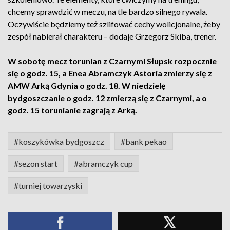
chcemy sprawdzić w meczu, na tle bardzo silnego rywala.
Oczywiście będziemy też szlifować cechy wolicjonalne, żeby
zespół nabierał charakteru – dodaje Grzegorz Skiba, trener.
W sobotę mecz torunian z Czarnymi Słupsk rozpocznie
się o godz. 15, a Enea Abramczyk Astoria zmierzy się z
AMW Arką Gdynia o godz. 18. W niedzielę
bydgoszczanie o godz. 12 zmierzą się z Czarnymi, a o
godz. 15 torunianie zagrają z Arką.
#koszykówka bydgoszcz
#bank pekao
#sezon start
#abramczyk cup
#turniej towarzyski