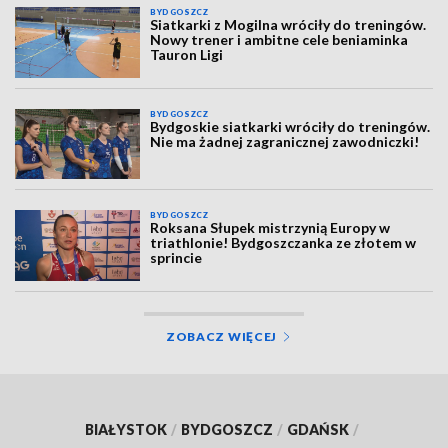
BYDGOSZCZ
Siatkarki z Mogilna wróciły do treningów.
Nowy trener i ambitne cele beniaminka
Tauron Ligi
BYDGOSZCZ
Bydgoskie siatkarki wróciły do treningów.
Nie ma żadnej zagranicznej zawodniczki!
BYDGOSZCZ
Roksana Słupek mistrzynią Europy w
triathlonie! Bydgoszczanka ze złotem w
sprincie
ZOBACZ WIĘCEJ
BIAŁYSTOK
/
BYDGOSZCZ
/
GDAŃSK
/