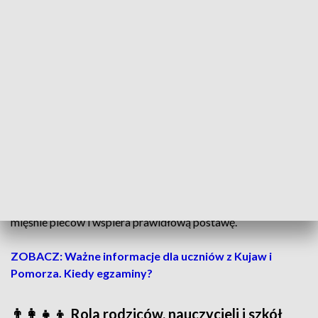
• biurko dopasowane do wzrostu
• stopy dziecka swobodnie oparte o podłogę
🏃 Profilaktyka to klucz – codzienny ruch i
zmiana pozycji
Najskuteczniejszą metodą zapobiegania wadom postawy
jest codzienna aktywność fizyczna. NFZ zaleca minimum
60
minut ruchu dzienn
ie, najlepiej na świeżym powietrzu.
Warto też korzystać z piłki gimnastycznej, która wzmacnia
mięśnie pleców i wspiera prawidłową postawę.
ZOBACZ: Ważne informacje dla uczniów z Kujaw i
Pomorza. Kiedy egzaminy?
👨‍👩‍👧‍👦 Rola rodziców, nauczycieli i szkół