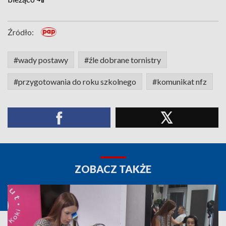
Źródło:
#wady postawy
#źle dobrane tornistry
#przygotowania do roku szkolnego
#komunikat nfz
ZOBACZ TAKŻE