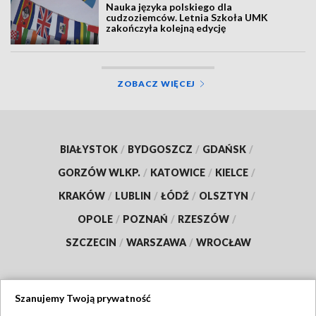
Nauka języka polskiego dla
cudzoziemców. Letnia Szkoła UMK
zakończyła kolejną edycję
ZOBACZ WIĘCEJ
BIAŁYSTOK
/
BYDGOSZCZ
/
GDAŃSK
/
GORZÓW WLKP.
/
KATOWICE
/
KIELCE
/
KRAKÓW
/
LUBLIN
/
ŁÓDŹ
/
OLSZTYN
/
OPOLE
/
POZNAŃ
/
RZESZÓW
/
SZCZECIN
/
WARSZAWA
/
WROCŁAW
Szanujemy Twoją prywatność
Dołącz do nas: