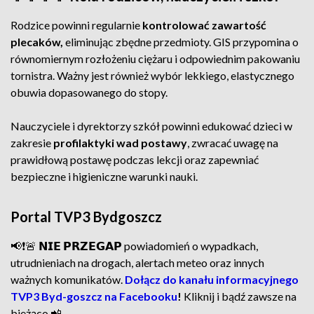
Rodzice powinni regularnie
kontrolować zawartość
plecaków,
eliminując zbędne przedmioty. GIS przypomina o
równomiernym rozłożeniu ciężaru i odpowiednim pakowaniu
tornistra. Ważny jest również wybór lekkiego, elastycznego
obuwia dopasowanego do stopy.
Nauczyciele i dyrektorzy szkół powinni edukować dzieci w
zakresie
profilaktyki wad postawy
, zwracać uwagę na
prawidłową postawę podczas lekcji oraz zapewniać
bezpieczne i higieniczne warunki nauki.
Portal TVP3 Bydgoszcz
📢❗🚨 𝗡𝗜𝗘 𝗣𝗥𝗭𝗘𝗚𝗔𝗣 powiadomień o wypadkach,
utrudnieniach na drogach, alertach meteo oraz innych
ważnych komunikatów.
Dołącz do kanału informacyjnego
TVP3 Byd-goszcz na Facebooku
!
Kliknij i bądź zawsze na
bieżąco 📲