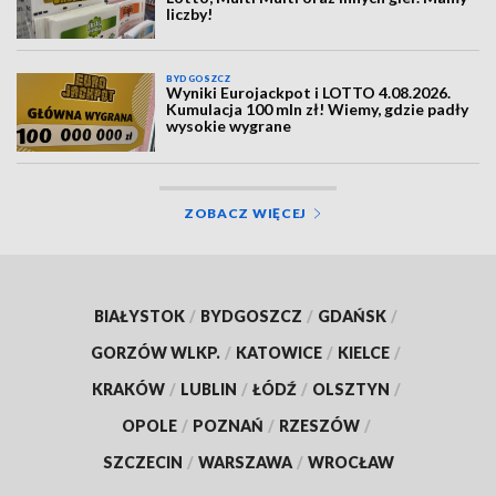
liczby!
BYDGOSZCZ
Wyniki Eurojackpot i LOTTO 4.08.2026.
Kumulacja 100 mln zł! Wiemy, gdzie padły
wysokie wygrane
ZOBACZ WIĘCEJ
BIAŁYSTOK
/
BYDGOSZCZ
/
GDAŃSK
/
GORZÓW WLKP.
/
KATOWICE
/
KIELCE
/
KRAKÓW
/
LUBLIN
/
ŁÓDŹ
/
OLSZTYN
/
OPOLE
/
POZNAŃ
/
RZESZÓW
/
SZCZECIN
/
WARSZAWA
/
WROCŁAW