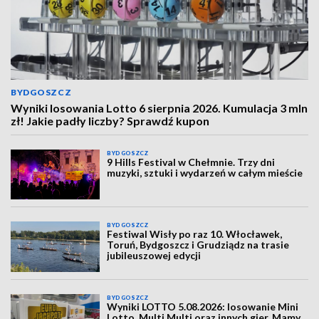
BYDGOSZCZ
Wyniki losowania Lotto 6 sierpnia 2026. Kumulacja 3 mln
zł! Jakie padły liczby? Sprawdź kupon
BYDGOSZCZ
9 Hills Festival w Chełmnie. Trzy dni
muzyki, sztuki i wydarzeń w całym mieście
BYDGOSZCZ
Festiwal Wisły po raz 10. Włocławek,
Toruń, Bydgoszcz i Grudziądz na trasie
jubileuszowej edycji
BYDGOSZCZ
Wyniki LOTTO 5.08.2026: losowanie Mini
Lotto, Multi Multi oraz innych gier. Mamy