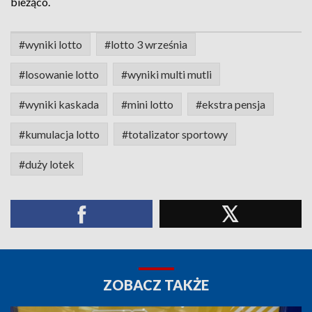
bieżąco.
#wyniki lotto
#lotto 3 września
#losowanie lotto
#wyniki multi mutli
#wyniki kaskada
#mini lotto
#ekstra pensja
#kumulacja lotto
#totalizator sportowy
#duży lotek
ZOBACZ TAKŻE