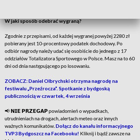
✅ Ekstra Premia (22:00):
27, 33, 11, 8, 19 i 1
W jaki sposób odebrać wygraną?
Zgodnie z przepisami, od każdej wygranej powyżej 2280 zł
pobierany jest 10-procentowy podatek dochodowy. Po
odbiór nagrody należy udać się osobiście do jednego z 17
oddziałów Totalizatora Sportowego w Polsce. Masz na to 60
dni od dnia następującego po losowaniu.
ZOBACZ: Daniel Olbrychski otrzyma nagrodę na
festiwalu „Przeźrocza”. Spotkanie z bydgoską
publicznością w czwartek, 4 września
📢 𝗡𝗜𝗘 𝗣𝗥𝗭𝗘𝗚𝗔𝗣 powiadomień o wypadkach,
utrudnieniach na drogach, alertach meteo oraz innych
ważnych komunikatów.
Dołącz do kanału informacyjnego
TVP3 Bydgoszcz na Facebooku!
Kliknij i bądź zawsze na