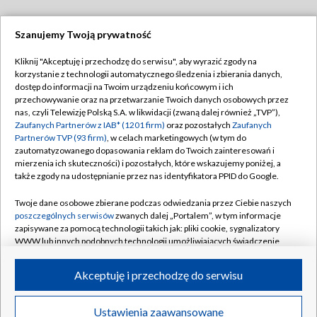
Szanujemy Twoją prywatność
Dołącz do nas:
Kliknij "Akceptuję i przechodzę do serwisu", aby wyrazić zgody na
korzystanie z technologii automatycznego śledzenia i zbierania danych,
TVP
dostęp do informacji na Twoim urządzeniu końcowym i ich
Abonament TVP
przechowywanie oraz na przetwarzanie Twoich danych osobowych przez
Regulamin TVP
nas, czyli Telewizję Polską S.A. w likwidacji (zwaną dalej również „TVP”),
Emisja w TVP
Polityka prywatności
Zaufanych Partnerów z IAB* (1201 firm)
oraz pozostałych
Zaufanych
Partnerów TVP (93 firm)
, w celach marketingowych (w tym do
Centrum informacji TVP
Moje zgody
zautomatyzowanego dopasowania reklam do Twoich zainteresowań i
mierzenia ich skuteczności) i pozostałych, które wskazujemy poniżej, a
Naziemna Telewizja Cyfrowa
Pomoc
także zgody na udostępnianie przez nas identyfikatora PPID do Google.
Sklep TVP
Biuro reklamy
Twoje dane osobowe zbierane podczas odwiedzania przez Ciebie naszych
Rada Programowa
Kontakt
poszczególnych serwisów
zwanych dalej „Portalem”, w tym informacje
zapisywane za pomocą technologii takich jak: pliki cookie, sygnalizatory
System NOS
WWW lub innych podobnych technologii umożliwiających świadczenie
dopasowanych i bezpiecznych usług, personalizację treści oraz reklam,
Informacje o nadawcy
Kanały
udostępnianie funkcji mediów społecznościowych oraz analizowanie
Akceptuję i przechodzę do serwisu
ruchu w Internecie.
Program dla prasy
©2026 Telewizja Polska S.A. w likwidacji
Biuro Reklamy
Twoje dane osobowe zbierane podczas odwiedzania przez Ciebie
Ustawienia zaawansowane