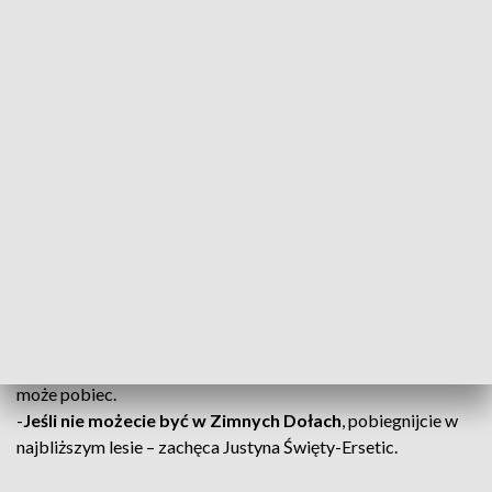
przebiec 5 km w pobliskim lesie.
Rejestracja trwa do 10 września na stronie Fundacji Twarze
Depresji:
https://twarzedepresji.pl/bieg/
ZOBACZ: Depresja wśród dzieci i młodzieży. Co
wykazały badania przeprowadzone przez władze
Torunia?
Ambasadorzy biegu
W tym roku do akcji przyłączyli się
sportowcy-
olimpijczycy
: Justyna Święty-Ersetic, Agnieszka Kobus-
Zawojska, Paweł Korzeniowski i Marek Plawgo. – Każdy
może pobiec.
-
Jeśli nie możecie być w Zimnych Dołach
, pobiegnijcie w
najbliższym lesie – zachęca Justyna Święty-Ersetic.