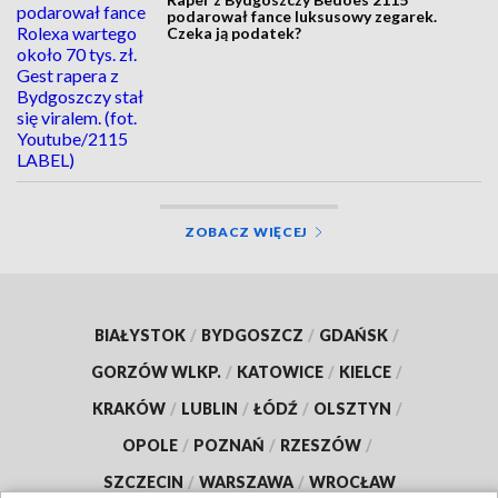
podarował fance luksusowy zegarek.
Czeka ją podatek?
ZOBACZ WIĘCEJ
BIAŁYSTOK
/
BYDGOSZCZ
/
GDAŃSK
/
GORZÓW WLKP.
/
KATOWICE
/
KIELCE
/
KRAKÓW
/
LUBLIN
/
ŁÓDŹ
/
OLSZTYN
/
OPOLE
/
POZNAŃ
/
RZESZÓW
/
SZCZECIN
/
WARSZAWA
/
WROCŁAW