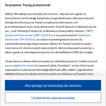
Szanujemy Twoją prywatność
Kliknij "Akceptuję i przechodzę do serwisu", aby wyrazić zgody na
korzystanie z technologii automatycznego śledzenia i zbierania danych,
Dołącz do nas:
dostęp do informacji na Twoim urządzeniu końcowym i ich
przechowywanie oraz na przetwarzanie Twoich danych osobowych przez
TVP
nas, czyli Telewizję Polską S.A. w likwidacji (zwaną dalej również „TVP”),
Zaufanych Partnerów z IAB* (1201 firm)
oraz pozostałych
Zaufanych
Abonament TVP
Regulamin TVP
Partnerów TVP (93 firm)
, w celach marketingowych (w tym do
zautomatyzowanego dopasowania reklam do Twoich zainteresowań i
Emisja w TVP
Polityka prywatności
mierzenia ich skuteczności) i pozostałych, które wskazujemy poniżej, a
Centrum informacji TVP
także zgody na udostępnianie przez nas identyfikatora PPID do Google.
Moje zgody
Naziemna Telewizja Cyfrowa
Pomoc
Twoje dane osobowe zbierane podczas odwiedzania przez Ciebie naszych
poszczególnych serwisów
zwanych dalej „Portalem”, w tym informacje
Sklep TVP
Biuro reklamy
zapisywane za pomocą technologii takich jak: pliki cookie, sygnalizatory
WWW lub innych podobnych technologii umożliwiających świadczenie
Rada Programowa
Kontakt
dopasowanych i bezpiecznych usług, personalizację treści oraz reklam,
System NOS
udostępnianie funkcji mediów społecznościowych oraz analizowanie
Akceptuję i przechodzę do serwisu
ruchu w Internecie.
Informacje o nadawcy
Kanały
Twoje dane osobowe zbierane podczas odwiedzania przez Ciebie
Ustawienia zaawansowane
Program dla prasy
poszczególnych serwisów
na Portalu, takie jak adresy IP, identyfikatory
©2026 Telewizja Polska S.A. w likwidacji
Twoich urządzeń końcowych i identyfikatory plików cookie, informacje o
Biuro Reklamy