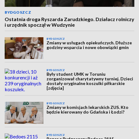
BYDGOSZCZ
Ostatnia droga Ryszarda Zarudzkiego. Działacz rolniczy
i urzędnik spoczął w Wudzynie
BYDGOSZCZ
Zmiany w usługach opiekuńczych. Dłuższe
godziny wsparcia i nowe obowiązki gmin
BYDGOSZCZ
Były student UMK w Toruniu
zorganizował charytatywny turniej. Dzieci
dostały oryginalne koszulki piłkarskie
[zdjęcia]
BYDGOSZCZ
Zmiany w komisjach lekarskich ZUS. Kto
będzie kierowany do Gdańska i Łodzi?
BYDGOSZCZ
Raper z Bydgoszczy Bedoes 2115