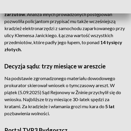
W środę (3.09.2025) sprawca usłyszał łącznie
sześć
zarzutów
. Analiza innych prowadzonych postępowań
pozwoliła policjantom przypisać mu także wcześniejszą
kradzież elektronarzędzi z samochodu zaparkowanego przy
ulicy Klemensa Janickiego. Łączna wartość wszystkich
przedmiotów, które padły jego łupem, to ponad
14 tysięcy
złotych.
Decyzja sądu: trzy miesiące w areszcie
Na podstawie zgromadzonego materiału dowodowego
prokurator skierował wniosek o tymczasowy areszt. W
piątek (5.09.2025) Sąd Rejonowy w Żninie przychylił się do
wniosku. Najbliższe trzy miesiące 30-latek spędzi za
kratami. Za kradzieże i włamania grozi mu kara do
5 lat
pozbawienia wolności.
Portal TVP3 Bydgoszcz