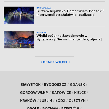
BYDGOSZCZ
Burze w Kujawsko-Pomorskiem. Ponad 35
interwencji strażaków [aktualizacja]
BYDGOSZCZ
Wielki pożar na Szwederowie w
Bydgoszczy. Nie ma ofiar [wideo, zdjęcia]
ZOBACZ WIĘCEJ
BIAŁYSTOK
/
BYDGOSZCZ
/
GDAŃSK
/
GORZÓW WLKP.
/
KATOWICE
/
KIELCE
/
KRAKÓW
/
LUBLIN
/
ŁÓDŹ
/
OLSZTYN
/
OPOLE
/
POZNAŃ
/
RZESZÓW
/