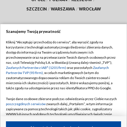
SZCZECIN
/
WARSZAWA
/
WROCŁAW
Szanujemy Twoją prywatność
Dołącz do nas:
Kliknij "Akceptuję i przechodzę do serwisu", aby wyrazić zgody na
korzystanie z technologii automatycznego śledzenia i zbierania danych,
TVP
dostęp do informacji na Twoim urządzeniu końcowym i ich
Abonament TVP
przechowywanie oraz na przetwarzanie Twoich danych osobowych przez
Regulamin TVP
nas, czyli Telewizję Polską S.A. w likwidacji (zwaną dalej również „TVP”),
Emisja w TVP
Polityka prywatności
Zaufanych Partnerów z IAB* (1201 firm)
oraz pozostałych
Zaufanych
Partnerów TVP (93 firm)
, w celach marketingowych (w tym do
Centrum informacji TVP
Moje zgody
zautomatyzowanego dopasowania reklam do Twoich zainteresowań i
mierzenia ich skuteczności) i pozostałych, które wskazujemy poniżej, a
Naziemna Telewizja Cyfrowa
Pomoc
także zgody na udostępnianie przez nas identyfikatora PPID do Google.
Sklep TVP
Biuro reklamy
Twoje dane osobowe zbierane podczas odwiedzania przez Ciebie naszych
Rada Programowa
Kontakt
poszczególnych serwisów
zwanych dalej „Portalem”, w tym informacje
zapisywane za pomocą technologii takich jak: pliki cookie, sygnalizatory
System NOS
WWW lub innych podobnych technologii umożliwiających świadczenie
dopasowanych i bezpiecznych usług, personalizację treści oraz reklam,
Informacje o nadawcy
Kanały
udostępnianie funkcji mediów społecznościowych oraz analizowanie