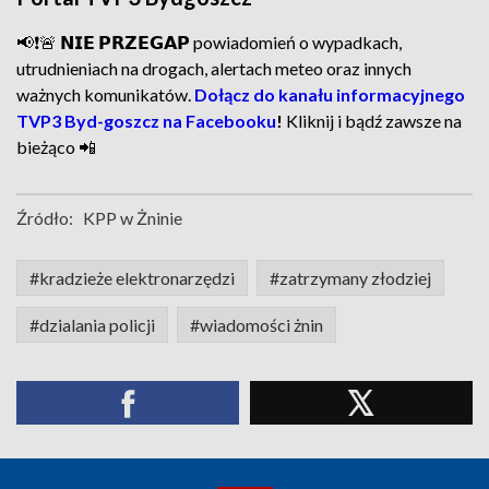
📢❗🚨 𝗡𝗜𝗘 𝗣𝗥𝗭𝗘𝗚𝗔𝗣 powiadomień o wypadkach,
utrudnieniach na drogach, alertach meteo oraz innych
ważnych komunikatów.
Dołącz do kanału informacyjnego
TVP3 Byd-goszcz na Facebooku
!
Kliknij i bądź zawsze na
bieżąco 📲
Źródło:
KPP w Żninie
#kradzieże elektronarzędzi
#zatrzymany złodziej
#dzialania policji
#wiadomości żnin