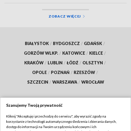
ZOBACZ WIĘCEJ
BIAŁYSTOK
/
BYDGOSZCZ
/
GDAŃSK
/
GORZÓW WLKP.
/
KATOWICE
/
KIELCE
/
KRAKÓW
/
LUBLIN
/
ŁÓDŹ
/
OLSZTYN
/
OPOLE
/
POZNAŃ
/
RZESZÓW
/
SZCZECIN
/
WARSZAWA
/
WROCŁAW
Szanujemy Twoją prywatność
Dołącz do nas:
Kliknij "Akceptuję i przechodzę do serwisu", aby wyrazić zgody na
korzystanie z technologii automatycznego śledzenia i zbierania danych,
TVP
dostęp do informacji na Twoim urządzeniu końcowym i ich