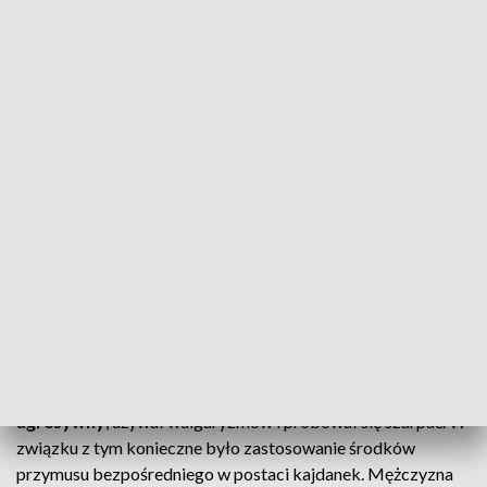
strażnicy miejscy ujęli mężczyznę, który w
poniedziałkowy wieczór zniszczył na Wyspie
Młyńskiej rzeźbę ryby z fontanny Potop. Sprawca
nie tylko bazgrał po rzeźbie flamastrem, ale też
zamalował jej oczy i „napoił” piwem.
Straż Miejska
informuje, że zdarzenie miało miejsce 8
września około godziny 19:05. Operator monitoringu
zauważył mężczyznę
niszczącego rzeźbę
i natychmiast
powiadomił dyżurnego. Skierowani na miejsce strażnicy
ujęli
wandala
chwilę później na
Placu Teatralnym.
ZOBACZ: Próbowali „ozdobić” taras widokowy. Szybka
interwencja toruńskich strażników
Jak relacjonują funkcjonariusze,
zatrzymany był
agresywny
, używał wulgaryzmów i próbował się szarpać. W
związku z tym konieczne było zastosowanie środków
przymusu bezpośredniego w postaci kajdanek. Mężczyzna