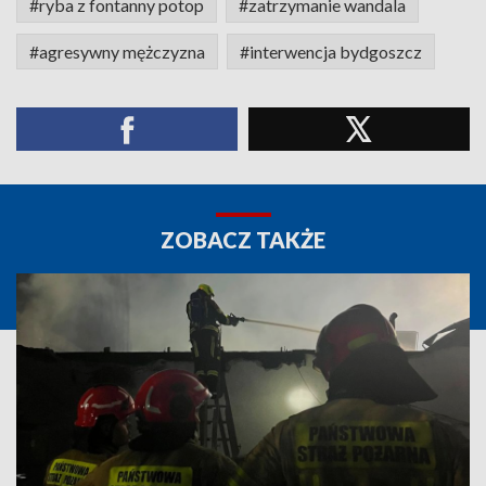
#ryba z fontanny potop
#zatrzymanie wandala
#agresywny mężczyzna
#interwencja bydgoszcz
ZOBACZ TAKŻE