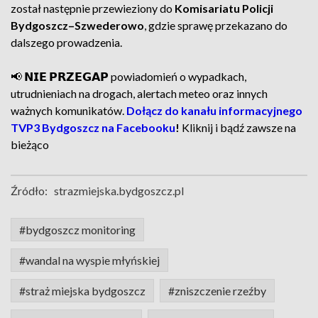
został następnie przewieziony do
Komisariatu Policji
Bydgoszcz–Szwederowo
, gdzie sprawę przekazano do
dalszego prowadzenia.
📢 𝗡𝗜𝗘 𝗣𝗥𝗭𝗘𝗚𝗔𝗣 powiadomień o wypadkach,
utrudnieniach na drogach, alertach meteo oraz innych
ważnych komunikatów.
Dołącz do kanału informacyjnego
TVP3 Bydgoszcz na Facebooku
!
Kliknij i bądź zawsze na
bieżąco
Źródło:
strazmiejska.bydgoszcz.pl
#bydgoszcz monitoring
#wandal na wyspie młyńskiej
#straż miejska bydgoszcz
#zniszczenie rzeźby