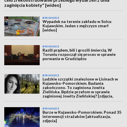
zaginięcia kobiety" [wideo]
BYDGOSZCZ
Wypadek na terenie zakładu w Solcu
Kujawskim. Jeden z mężczyzn zmarł
[wideo]
BYDGOSZCZ
Razili prądem, bili i grozili śmiercią. W
Toruniu rozpoczął się proces w sprawie
porwania w Grudziądzu
BYDGOSZCZ
Ludzkie szczątki znalezione w Lisinach w
Kujawsko-Pomorskiem. Badania
zakończono. To zaginiona Jowita
Zielińska. Będzie przełom w sprawie
zaginionej Jowity Zielińskiej? [zdjęcia,
wideo, aktualizacja]
BYDGOSZCZ
Burze w Kujawsko-Pomorskiem. Ponad 35
interwencji strażaków [aktualizacja,
zdjęcia]