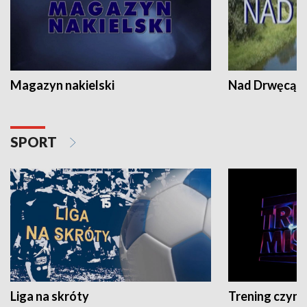
Magazyn nakielski
Nad Drwęcą
SPORT
Liga na skróty
Trening czyni 