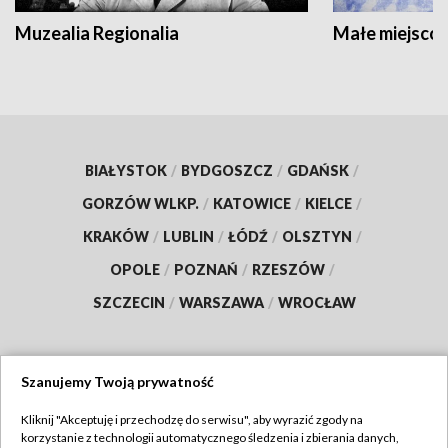
Muzealia Regionalia
Małe miejscow
BIAŁYSTOK
/
BYDGOSZCZ
/
GDAŃSK
/
GORZÓW WLKP.
/
KATOWICE
/
KIELCE
/
KRAKÓW
/
LUBLIN
/
ŁÓDŹ
/
OLSZTYN
/
OPOLE
/
POZNAŃ
/
RZESZÓW
/
SZCZECIN
/
WARSZAWA
/
WROCŁAW
Szanujemy Twoją prywatność
Dołącz do nas:
Kliknij "Akceptuję i przechodzę do serwisu", aby wyrazić zgody na
korzystanie z technologii automatycznego śledzenia i zbierania danych,
TVP