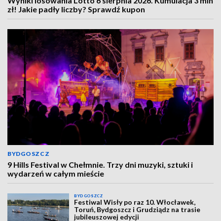
Wyniki losowania Lotto 6 sierpnia 2026. Kumulacja 3 mln
zł! Jakie padły liczby? Sprawdź kupon
BYDGOSZCZ
9 Hills Festival w Chełmnie. Trzy dni muzyki, sztuki i
wydarzeń w całym mieście
BYDGOSZCZ
Festiwal Wisły po raz 10. Włocławek,
Toruń, Bydgoszcz i Grudziądz na trasie
jubileuszowej edycji