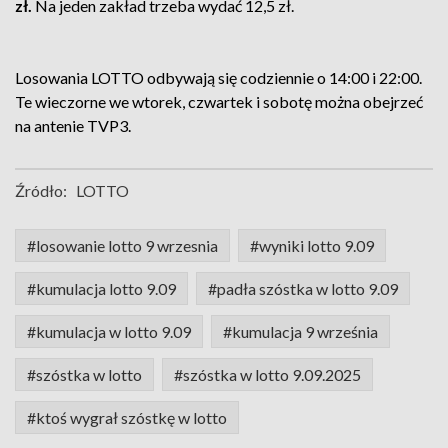
zł.
Na jeden zakład trzeba wydać 12,5 zł.
Losowania LOTTO odbywają się codziennie o 14:00 i 22:00.
Te wieczorne we wtorek, czwartek i sobotę można obejrzeć
na antenie TVP3.
Źródło:
LOTTO
#losowanie lotto 9 wrzesnia
#wyniki lotto 9.09
#kumulacja lotto 9.09
#padła szóstka w lotto 9.09
#kumulacja w lotto 9.09
#kumulacja 9 września
#szóstka w lotto
#szóstka w lotto 9.09.2025
#ktoś wygrał szóstkę w lotto