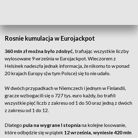
dwie osoby, które zawarły zakłady w punktach LOTTO w
Jastrzębiu-Zdroju (ul. Armii Krajowej) i Pępowie.
Wyszło po
219,7 tys. zł
Rosnie kumulacja w Eurojackpot
360 mln zł można było zdobyć,
trafiając wszystkie liczby
wylosowane 9 września w Eurojackpot. Wieczorem z
Helsinek nadeszła jednak informacja, że nikomu to w ponad
20 krajach Europy s(w tym Polsce) się to nie udało.
W dwóch przypadkach w Niemczech i jednym w Finlandii,
gracze wzbogacili się o 727 tys. euro każdy, bo trafili
wszystkie pięć liczb z zakresu od 1 do 50 oraz jedną z dwóch
z zakresu od 1 do 12.
Dlatego
pula na wygrane I stopnia
na kolejne losowanie,
które odbędzie się w piątek
12 września, wyniesie 420 mln