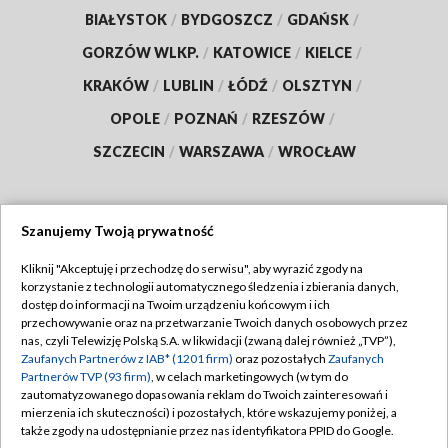
BIAŁYSTOK
/
BYDGOSZCZ
/
GDAŃSK
/
GORZÓW WLKP.
/
KATOWICE
/
KIELCE
/
KRAKÓW
/
LUBLIN
/
ŁÓDŹ
/
OLSZTYN
/
OPOLE
/
POZNAŃ
/
RZESZÓW
/
SZCZECIN
/
WARSZAWA
/
WROCŁAW
Szanujemy Twoją prywatność
Dołącz do nas:
Kliknij "Akceptuję i przechodzę do serwisu", aby wyrazić zgody na
korzystanie z technologii automatycznego śledzenia i zbierania danych,
TVP
dostęp do informacji na Twoim urządzeniu końcowym i ich
Abonament TVP
przechowywanie oraz na przetwarzanie Twoich danych osobowych przez
Regulamin TVP
nas, czyli Telewizję Polską S.A. w likwidacji (zwaną dalej również „TVP”),
Emisja w TVP
Polityka prywatności
Zaufanych Partnerów z IAB* (1201 firm)
oraz pozostałych
Zaufanych
Partnerów TVP (93 firm)
, w celach marketingowych (w tym do
Centrum informacji TVP
Moje zgody
zautomatyzowanego dopasowania reklam do Twoich zainteresowań i
mierzenia ich skuteczności) i pozostałych, które wskazujemy poniżej, a
Naziemna Telewizja Cyfrowa
Pomoc
także zgody na udostępnianie przez nas identyfikatora PPID do Google.