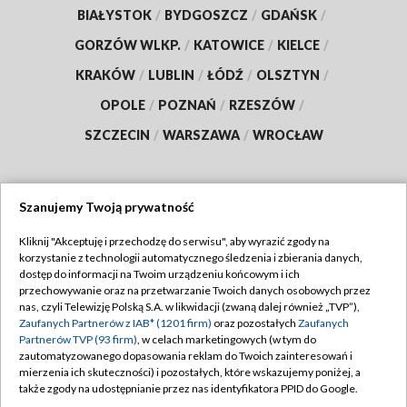
BIAŁYSTOK
/
BYDGOSZCZ
/
GDAŃSK
/
GORZÓW WLKP.
/
KATOWICE
/
KIELCE
/
KRAKÓW
/
LUBLIN
/
ŁÓDŹ
/
OLSZTYN
/
OPOLE
/
POZNAŃ
/
RZESZÓW
/
SZCZECIN
/
WARSZAWA
/
WROCŁAW
Szanujemy Twoją prywatność
Dołącz do nas:
Kliknij "Akceptuję i przechodzę do serwisu", aby wyrazić zgody na
korzystanie z technologii automatycznego śledzenia i zbierania danych,
TVP
dostęp do informacji na Twoim urządzeniu końcowym i ich
Abonament TVP
przechowywanie oraz na przetwarzanie Twoich danych osobowych przez
Regulamin TVP
nas, czyli Telewizję Polską S.A. w likwidacji (zwaną dalej również „TVP”),
Emisja w TVP
Polityka prywatności
Zaufanych Partnerów z IAB* (1201 firm)
oraz pozostałych
Zaufanych
Partnerów TVP (93 firm)
, w celach marketingowych (w tym do
Centrum informacji TVP
Moje zgody
zautomatyzowanego dopasowania reklam do Twoich zainteresowań i
mierzenia ich skuteczności) i pozostałych, które wskazujemy poniżej, a
Naziemna Telewizja Cyfrowa
Pomoc
także zgody na udostępnianie przez nas identyfikatora PPID do Google.