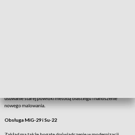
certyfikowanych ośrodkach,
projektowanie i obsługę sprzętu hangarowego i naziemnego,
dostawy części i materiałów eksploatacyjnych.
Obsługa F-16 Fighting Falcon
WZL Nr 2 S.A. prowadzi wieloletnie programy wsparcia
technicznego polskich F-16. Zakres działań obejmuje:
cykliczne przeglądy Phased (co 400 godzin lotu),
serwisowanie i naprawy komponentów,
malowania oraz renowację powłok,
remonty komponentów podwozia i układów
pneumohydraulicznych,
usuwanie starej powłoki metodą blastingu i nanoszenie
nowego malowania.
Obsługa MiG-29 i Su-22
Zakład ma także bogate doświadczenie w modernizacji