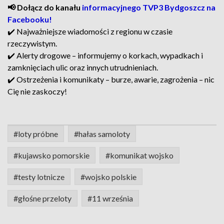
📢 Dołącz do kanału
informacyjnego TVP3 Bydgoszcz na
Facebooku!
✔️ Najważniejsze wiadomości z regionu w czasie
rzeczywistym.
✔️ Alerty drogowe – informujemy o korkach, wypadkach i
zamknięciach ulic oraz innych utrudnieniach.
✔️ Ostrzeżenia i komunikaty – burze, awarie, zagrożenia – nic
Cię nie zaskoczy!
#loty próbne
#hałas samoloty
#kujawsko pomorskie
#komunikat wojsko
#testy lotnicze
#wojsko polskie
#głośne przeloty
#11 września