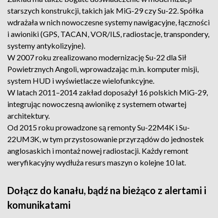
starszych konstrukcji, takich jak MiG-29 czy Su-22. Spółka
wdrażała w nich nowoczesne systemy nawigacyjne, łączności
i awioniki (GPS, TACAN, VOR/ILS, radiostacje, transpondery,
systemy antykolizyjne).
W 2007 roku zrealizowano modernizację Su-22 dla Sił
Powietrznych Angoli, wprowadzając m.in. komputer misji,
system HUD i wyświetlacze wielofunkcyjne.
W latach 2011–2014 zakład doposażył 16 polskich MiG-29,
integrując nowoczesną awionikę z systemem otwartej
architektury.
Od 2015 roku prowadzone są remonty Su-22M4K i Su-
22UM3K, w tym przystosowanie przyrządów do jednostek
anglosaskich i montaż nowej radiostacji. Każdy remont
weryfikacyjny wydłuża resurs maszyn o kolejne 10 lat.
Dołącz do kanału, bądź na bieżąco z alertami i
komunikatami