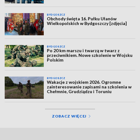
BYDGOSZCZ
Obchody święta 16. Pułku Ułanów
Wielkopolskich w Bydgoszczy [zdjęcia]
BYDGOSZCZ
Po 20 km marszu i twarzą w twarz z
przeciwnikiem. Nowe szkolenie w Wojsku
Polskim
BYDGOSZCZ
Wakacje z wojskiem 2026. Ogromne
zainteresowanie zapisami na szkolenia w
Chełmnie, Grudziądzu i Toruniu
ZOBACZ WIĘCEJ