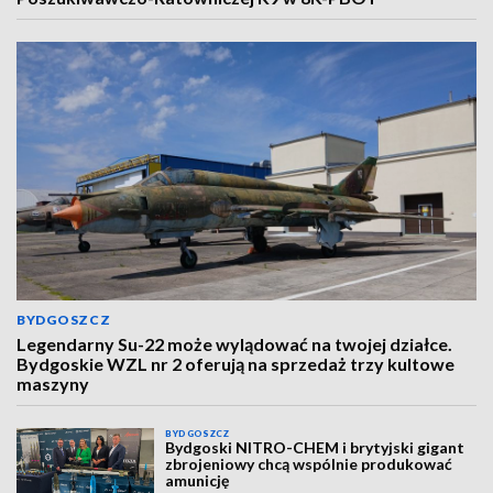
BYDGOSZCZ
Legendarny Su-22 może wylądować na twojej działce.
Bydgoskie WZL nr 2 oferują na sprzedaż trzy kultowe
maszyny
BYDGOSZCZ
Bydgoski NITRO-CHEM i brytyjski gigant
zbrojeniowy chcą wspólnie produkować
amunicję