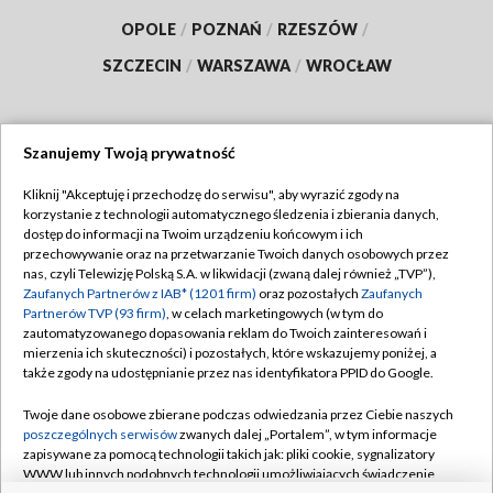
OPOLE
/
POZNAŃ
/
RZESZÓW
/
SZCZECIN
/
WARSZAWA
/
WROCŁAW
Szanujemy Twoją prywatność
Dołącz do nas:
Kliknij "Akceptuję i przechodzę do serwisu", aby wyrazić zgody na
korzystanie z technologii automatycznego śledzenia i zbierania danych,
TVP
dostęp do informacji na Twoim urządzeniu końcowym i ich
Abonament TVP
przechowywanie oraz na przetwarzanie Twoich danych osobowych przez
Regulamin TVP
nas, czyli Telewizję Polską S.A. w likwidacji (zwaną dalej również „TVP”),
Emisja w TVP
Polityka prywatności
Zaufanych Partnerów z IAB* (1201 firm)
oraz pozostałych
Zaufanych
Partnerów TVP (93 firm)
, w celach marketingowych (w tym do
Centrum informacji TVP
Moje zgody
zautomatyzowanego dopasowania reklam do Twoich zainteresowań i
mierzenia ich skuteczności) i pozostałych, które wskazujemy poniżej, a
Naziemna Telewizja Cyfrowa
Pomoc
także zgody na udostępnianie przez nas identyfikatora PPID do Google.
Sklep TVP
Biuro reklamy
Twoje dane osobowe zbierane podczas odwiedzania przez Ciebie naszych
Rada Programowa
Kontakt
poszczególnych serwisów
zwanych dalej „Portalem”, w tym informacje
zapisywane za pomocą technologii takich jak: pliki cookie, sygnalizatory
System NOS
WWW lub innych podobnych technologii umożliwiających świadczenie