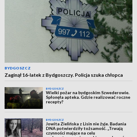
BYDGOSZCZ
Zaginął 16-latek z Bydgoszczy. Policja szuka chłopca
BYDGOSZCZ
Wielki pożar na bydgoskim Szwederowie.
Spłonęła apteka. Gdzie realizować roczne
recepty?
BYDGOSZCZ
Jowita Zielińska z Lisin nie żyje. Badania
DNA potwierdziły tożsamość. „Trwają
czynności mające na celu