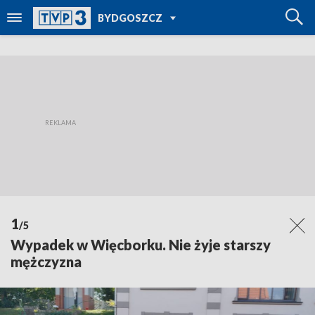
POWRÓT DO
BYDGOSZCZ
TVP REGIONY
1
/5
Wypadek w Więcborku. Nie żyje starszy
mężczyzna