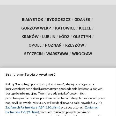
BIAŁYSTOK
/
BYDGOSZCZ
/
GDAŃSK
/
GORZÓW WLKP.
/
KATOWICE
/
KIELCE
/
KRAKÓW
/
LUBLIN
/
ŁÓDŹ
/
OLSZTYN
/
OPOLE
/
POZNAŃ
/
RZESZÓW
/
SZCZECIN
/
WARSZAWA
/
WROCŁAW
Szanujemy Twoją prywatność
Dołącz do nas:
Kliknij "Akceptuję i przechodzę do serwisu", aby wyrazić zgody na
korzystanie z technologii automatycznego śledzenia i zbierania danych,
TVP
dostęp do informacji na Twoim urządzeniu końcowym i ich
Abonament TVP
przechowywanie oraz na przetwarzanie Twoich danych osobowych przez
Regulamin TVP
nas, czyli Telewizję Polską S.A. w likwidacji (zwaną dalej również „TVP”),
Emisja w TVP
Polityka prywatności
Zaufanych Partnerów z IAB* (1201 firm)
oraz pozostałych
Zaufanych
Partnerów TVP (93 firm)
, w celach marketingowych (w tym do
Centrum informacji TVP