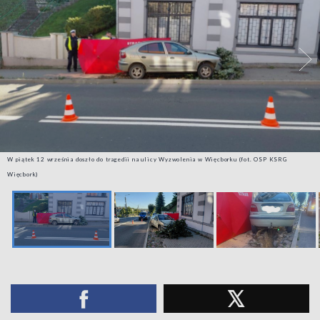
W piątek 12 września doszło do tragedii na ulicy Wyzwolenia w Więcborku (fot. OSP KSRG
Więcbork)