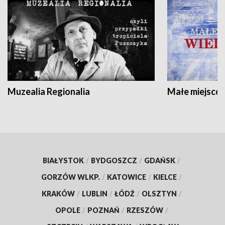
Muzealia Regionalia
Małe miejscow
BIAŁYSTOK
/
BYDGOSZCZ
/
GDAŃSK
/
GORZÓW WLKP.
/
KATOWICE
/
KIELCE
/
KRAKÓW
/
LUBLIN
/
ŁÓDŹ
/
OLSZTYN
/
OPOLE
/
POZNAŃ
/
RZESZÓW
/