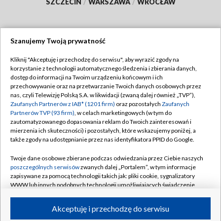
SZCZECIN
/
WARSZAWA
/
WROCŁAW
Szanujemy Twoją prywatność
Dołącz do nas:
Kliknij "Akceptuję i przechodzę do serwisu", aby wyrazić zgody na
korzystanie z technologii automatycznego śledzenia i zbierania danych,
TVP
dostęp do informacji na Twoim urządzeniu końcowym i ich
Abonament TVP
przechowywanie oraz na przetwarzanie Twoich danych osobowych przez
Regulamin TVP
nas, czyli Telewizję Polską S.A. w likwidacji (zwaną dalej również „TVP”),
Emisja w TVP
Polityka prywatności
Zaufanych Partnerów z IAB* (1201 firm)
oraz pozostałych
Zaufanych
Partnerów TVP (93 firm)
, w celach marketingowych (w tym do
Centrum informacji TVP
Moje zgody
zautomatyzowanego dopasowania reklam do Twoich zainteresowań i
mierzenia ich skuteczności) i pozostałych, które wskazujemy poniżej, a
Naziemna Telewizja Cyfrowa
Pomoc
także zgody na udostępnianie przez nas identyfikatora PPID do Google.
Sklep TVP
Biuro reklamy
Twoje dane osobowe zbierane podczas odwiedzania przez Ciebie naszych
Rada Programowa
Kontakt
poszczególnych serwisów
zwanych dalej „Portalem”, w tym informacje
zapisywane za pomocą technologii takich jak: pliki cookie, sygnalizatory
System NOS
WWW lub innych podobnych technologii umożliwiających świadczenie
dopasowanych i bezpiecznych usług, personalizację treści oraz reklam,
Informacje o nadawcy
Kanały
udostępnianie funkcji mediów społecznościowych oraz analizowanie
Akceptuję i przechodzę do serwisu
ruchu w Internecie.
Program dla prasy