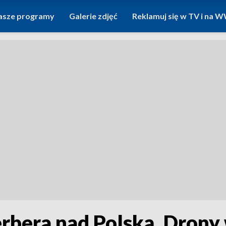
asze programy
Galerie zdjęć
Reklamuj się w TV i na
erbera nad Polską. Drony