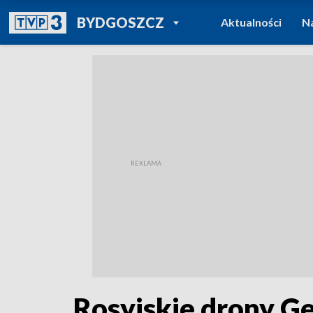
POWRÓT DO
BYDGOSZCZ
Aktualności
N
TVP REGIONY
Rosyjskie drony G