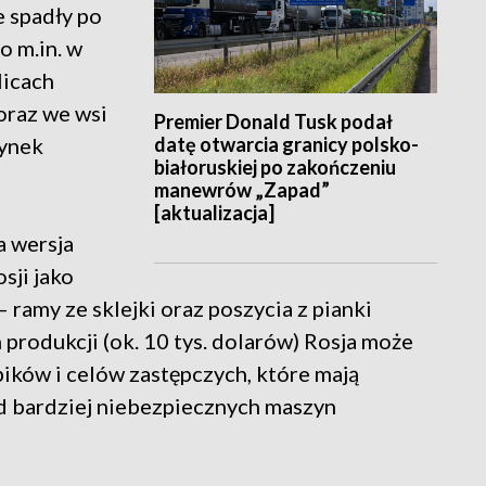
e spadły po
o m.in. w
licach
raz we wsi
Premier Donald Tusk podał
datę otwarcia granicy polsko-
dynek
białoruskiej po zakończeniu
manewrów „Zapad”
[aktualizacja]
a wersja
sji jako
 ramy ze sklejki oraz poszycia z pianki
 produkcji (ok. 10 tys. dolarów) Rosja może
bików i celów zastępczych, które mają
d bardziej niebezpiecznych maszyn