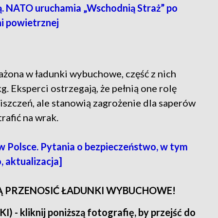
ą. NATO uruchamia „Wschodnią Straż” po
i powietrznej
ażona w ładunki wybuchowe, część z nich
. Eksperci ostrzegają, że pełnią one rolę
iszczeń, ale stanowią zagrożenie dla saperów
rafić na wrak.
w Polsce. Pytania o bezpieczeństwo, w tym
 aktualizacja]
GĄ PRZENOSIĆ ŁADUNKI WYBUCHOWE!
kliknij poniższą fotografię, by przejść do