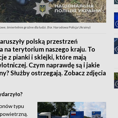
e, śmiertelnie groźne dla ludzi. (for. Narodowa Policja Ukrainy)
aruszyły polską przestrzeń
ła na terytorium naszego kraju. To
e z pianki i sklejki, które mają
otniczej. Czym naprawdę są i jakie
ny? Służby ostrzegają. Zobacz zdjęcia
wydarzyło?
ronów typu
 powietrzną.