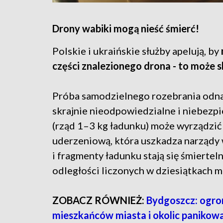
Drony wabiki mogą nieść śmierć!
Polskie i ukraińskie służby apelują, by
części znalezionego drona - to może s
Próba samodzielnego rozebrania odna
skrajnie nieodpowiedzialne i niebezpi
(rząd 1–3 kg ładunku) może wyrządzi
uderzeniową, która uszkadza narządy w
i fragmenty ładunku stają się śmiertel
odległości liczonych w dziesiątkach 
ZOBACZ RÓWNIEŻ:
Bydgoszcz: ogrom
mieszkańców miasta i okolic panikow