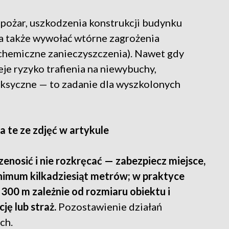
ożar, uszkodzenia konstrukcji budynku
 a także wywołać wtórne zagrożenia
, chemiczne zanieczyszczenia). Nawet gdy
eje ryzyko trafienia na niewybuchy,
toksyczne — to zadanie dla wyszkolonych
a te ze zdjęć w artykule
zenosić i nie rozkręcać — zabezpiecz miejsce,
inimum kilkadziesiąt metrów; w praktyce
300 m zależnie od rozmiaru obiektu i
ję lub straż.
Pozostawienie działań
ch.