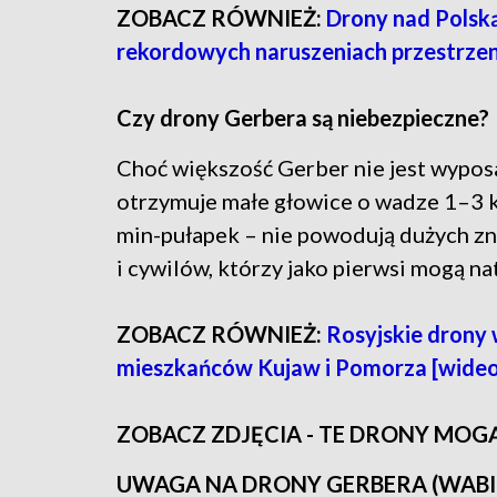
ZOBACZ RÓWNIEŻ:
Drony nad Polsk
rekordowych naruszeniach przestrzen
Czy drony Gerbera są niebezpieczne?
Choć większość Gerber nie jest wypos
otrzymuje małe głowice o wadze 1–3 kg
min-pułapek – nie powodują dużych zn
i cywilów, którzy jako pierwsi mogą nat
ZOBACZ RÓWNIEŻ:
Rosyjskie drony 
mieszkańców Kujaw i Pomorza [wideo,
ZOBACZ ZDJĘCIA - TE DRONY MO
UWAGA NA DRONY GERBERA (WABIKI) - 