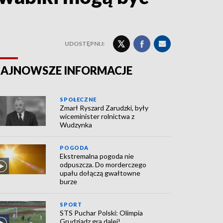
UDOSTĘPNIJ:
AJNOWSZE INFORMACJE
SPOŁECZNE
Zmarł Ryszard Zarudzki, były
wiceminister rolnictwa z
Wudzynka
POGODA
Ekstremalna pogoda nie
odpuszcza. Do morderczego
upału dołączą gwałtowne
burze
SPORT
STS Puchar Polski: Olimpia
Grudziądz gra dalej!