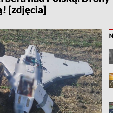
! [zdjęcia]
N