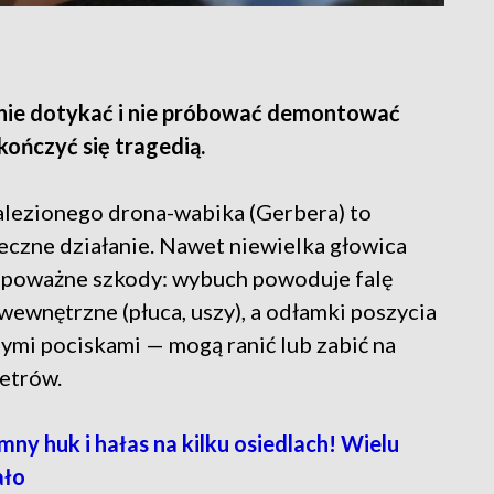
nie dotykać i nie próbować demontować
kończyć się tragedią.
lezionego drona-wabika (Gerbera) to
eczne działanie. Nawet niewielka głowica
ć poważne szkody: wybuch powoduje falę
ewnętrzne (płuca, uszy), a odłamki poszycia
nymi pociskami — mogą ranić lub zabić na
metrów.
ny huk i hałas na kilku osiedlach! Wielu
ało