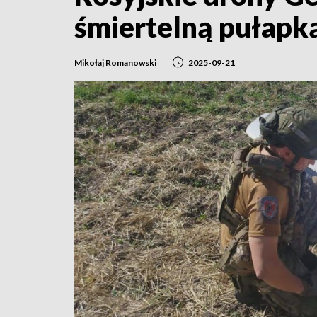
śmiertelną pułapką
Mikołaj Romanowski
2025-09-21