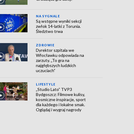
NA SYGNALE
Są wstępne wyniki sekcji
zwłok 14-latki z Torunia.
Śledztwo trwa
ZDROWIE
Dyrektor szpitala we
Włocławku odpowiada na
zarzuty. „To gra na
najgłębszych ludzkich
uczuciach”
LIFESTYLE
„Studio Lato” TVP3
Bydgoszcz: Filmowe kulisy,
kosmiczne inspiracje, sport
dla każdego i lokalne smak.
Oglądaj i wygraj nagrody