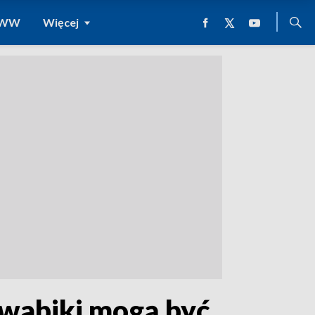
 WWW
Więcej
 wabiki mogą być