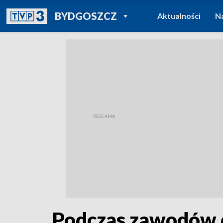
POWRÓT DO
BYDGOSZCZ
Aktualności
N
TVP REGIONY
Podczas zawodów 