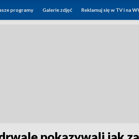
asze programy
Galerie zdjęć
Reklamuj się w TV i na
drwale pokazywali jak z