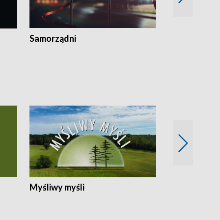
Samorządni
Wspólna sp
Myśliwy myśli
Spotkania z 