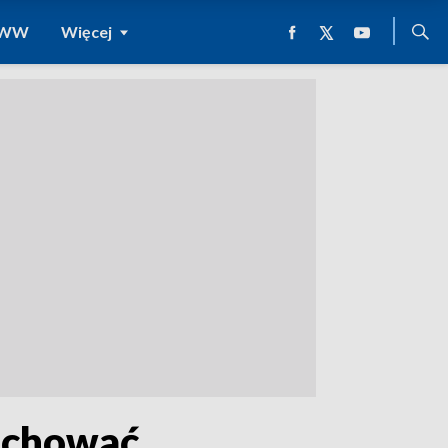
 WWW
Więcej
achować