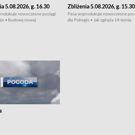
ia 5.08.2026, g. 16.30
Zbliżenia 5.08.2026, g. 15.30
rodukuje nowoczesne pociągi
Pesa wyprodukuje nowoczesne poci
gio • Budowę nowej
dla Polregio • Jak zginęła 14-letnia
ktury gazowej między
dziewczyna z Torunia • Nowelizacja
m a Gustorzynem. •
ustawy o pomocy społecznej już
rsje wokół Wojewódzkiego
obowiązuje • W lasach pojawiły się ku
Specjalistycznego we
borowiki • Urodzaj kukurydzy w regi
 • Jaka była przyczyna śmierci
i z Torunia • Nowelizacja ustawy
społecznej już obowiązuje
a