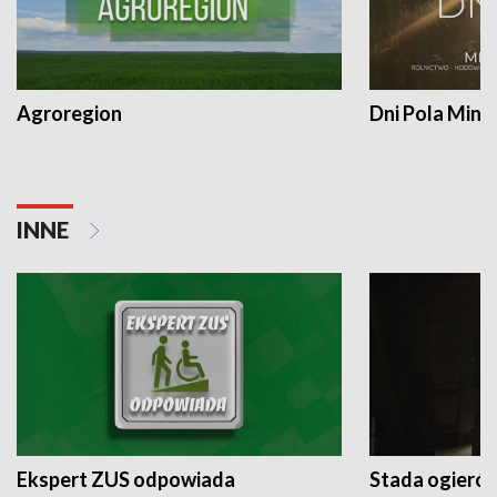
Agroregion
Dni Pola Min
INNE
Ekspert ZUS odpowiada
Stada ogieró