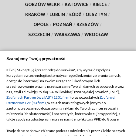
GORZÓW WLKP.
/
KATOWICE
/
KIELCE
/
KRAKÓW
/
LUBLIN
/
ŁÓDŹ
/
OLSZTYN
/
OPOLE
/
POZNAŃ
/
RZESZÓW
/
SZCZECIN
/
WARSZAWA
/
WROCŁAW
Szanujemy Twoją prywatność
Dołącz do nas:
Kliknij "Akceptuję i przechodzę do serwisu", aby wyrazić zgody na
korzystanie z technologii automatycznego śledzenia i zbierania danych,
TVP
dostęp do informacji na Twoim urządzeniu końcowym i ich
Abonament TVP
przechowywanie oraz na przetwarzanie Twoich danych osobowych przez
Regulamin TVP
nas, czyli Telewizję Polską S.A. w likwidacji (zwaną dalej również „TVP”),
Emisja w TVP
Polityka prywatności
Zaufanych Partnerów z IAB* (1201 firm)
oraz pozostałych
Zaufanych
Partnerów TVP (93 firm)
, w celach marketingowych (w tym do
Centrum informacji TVP
Moje zgody
zautomatyzowanego dopasowania reklam do Twoich zainteresowań i
mierzenia ich skuteczności) i pozostałych, które wskazujemy poniżej, a
Naziemna Telewizja Cyfrowa
Pomoc
także zgody na udostępnianie przez nas identyfikatora PPID do Google.
Sklep TVP
Biuro reklamy
Twoje dane osobowe zbierane podczas odwiedzania przez Ciebie naszych
Rada Programowa